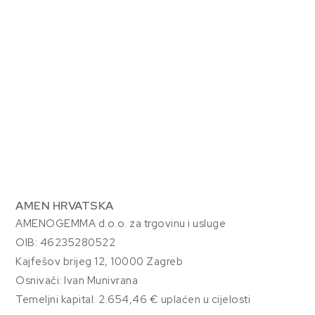
AMEN HRVATSKA
AMENOGEMMA d.o.o. za trgovinu i usluge
OIB: 46235280522
Kajfešov brijeg 12, 10000 Zagreb
Osnivači: Ivan Munivrana
Temeljni kapital: 2.654,46 € uplaćen u cijelosti