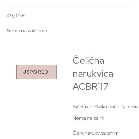
49,90
€
Nema na zalihama
Čelična
narukvica
USPOREDI
ACBR117
Početna
>
Muški nakit
>
Narukvic
Nema na zalihi
Čelik narukvica crnim