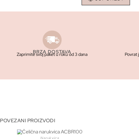
BRZA DOSTAVA
Zaprimite svoj paket u roku od 3 dana
Povrat 
POVEZANI PROIZVODI
Narukvica