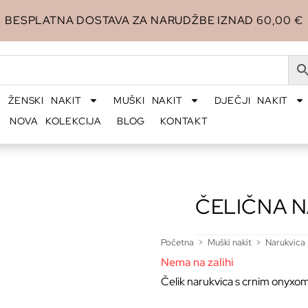
BESPLATNA DOSTAVA ZA NARUDŽBE IZNAD 60,00 €
ŽENSKI NAKIT
MUŠKI NAKIT
DJEČJI NAKIT
NOVA KOLEKCIJA
BLOG
KONTAKT
ČELIČNA N
Početna
>
Muški nakit
>
Narukvica
Nema na zalihi
Čelik narukvica s crnim onyxom 