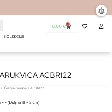
0
0,00
€
KOLEKCIJE
ARUKVICA ACBR122
>
Čelična narukvica ACBR122
– – (Duljina 18 + 3 cm)