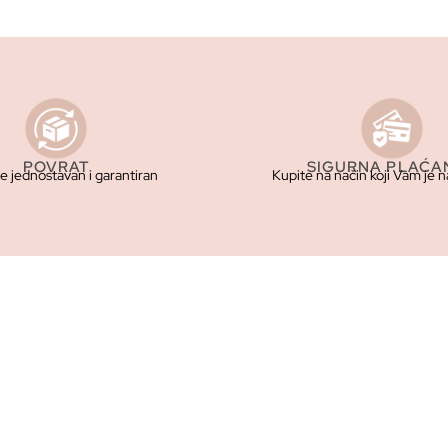
POVRAT
SIGURNA PLAĆA
je jednostavan i garantiran
Kupite na način koji Vam je n