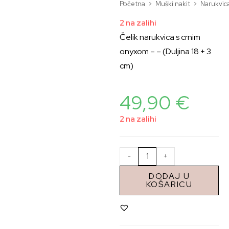
Početna
>
Muški nakit
>
Narukvic
2 na zalihi
Čelik narukvica s crnim
onyxom – – (Duljina 18 + 3
cm)
49,90
€
2 na zalihi
-
+
DODAJ U
KOŠARICU