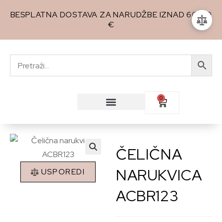
BESPLATNA DOSTAVA ZA NARUDŽBE IZNAD 60,00
€
0
ČELIČNA
🔍
NARUKVICA
USPOREDI
ACBR123