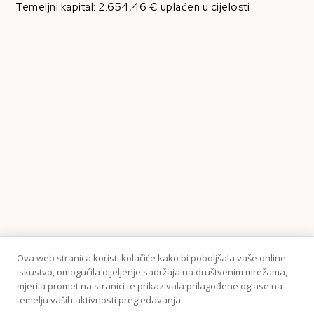
Temeljni kapital: 2.654,46 € uplaćen u cijelosti
Ova web stranica koristi kolačiće kako bi poboljšala vaše online
KONTAKT
iskustvo, omogućila dijeljenje sadržaja na društvenim mrežama,
mjerila promet na stranici te prikazivala prilagođene oglase na
Telefon:+38595 370 1487
temelju vaših aktivnosti pregledavanja.
Email: shop@amen.hr