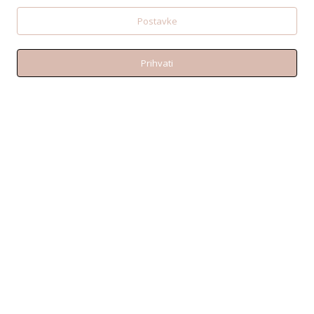
PORTANOVA: Svilajska ul. 31A, 31000, Osijek
Postavke
Prihvati
PODRŠKA