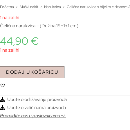
Početna
>
Muški nakit
>
Narukvica
>
Čelična narukvica s bijelim cirkono
1 na zalihi
Čelična narukvica – (Dužina 19+1+1 cm)
44,90
€
1 na zalihi
DODAJ U KOŠARICU
Upute o održavanju proizvoda
Upute o veličinama proizvoda
Pronađite nas u poslovnicama ->