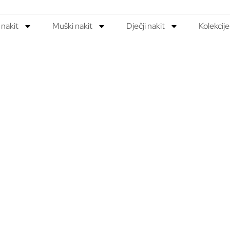
 nakit
Muški nakit
Dječji nakit
Kolekcije