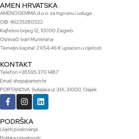
AMEN HRVATSKA
AMENOGEMMA d.o.o. za trgovinu i usluge
OIB: 46235280522
Kajfešov brijeg 12, 10000 Zagreb
Osnivači: Ivan Munivrana
Temeljni kapital: 2.654,46 € uplaćen u cijelosti
KONTAKT
Telefon:+38595 370 1487
Email: shop@amen.hr
PORTANOVA: Svilajska ul. 31A, 31000, Osijek
PODRŠKA
Uvjeti poslovanja
Politika privatnosti