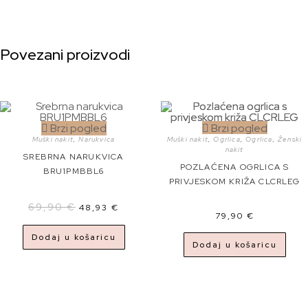
Povezani proizvodi
Brzi pogled
Brzi pogled
Muški nakit
,
Narukvica
Muški nakit
,
Ogrlica
,
Ogrlica
,
Ženski
nakit
SREBRNA NARUKVICA
POZLAĆENA OGRLICA S
BRU1PMBBL6
PRIVJESKOM KRIŽA CLCRLEG
69,90
€
48,93
€
79,90
€
Dodaj u košaricu
Dodaj u košaricu