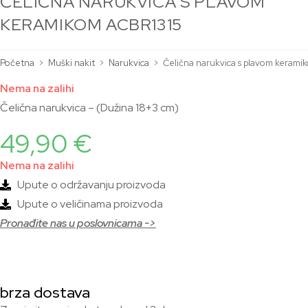
ČELIČNA NARUKVICA S PLAVOM
KERAMIKOM ACBR1315
Početna
>
Muški nakit
>
Narukvica
>
Čelična narukvica s plavom keram
Nema na zalihi
Čelična narukvica – (Dužina 18+3 cm)
49,90
€
Nema na zalihi
Upute o održavanju proizvoda
Upute o veličinama proizvoda
Pronađite nas u poslovnicama ->
brza dostava