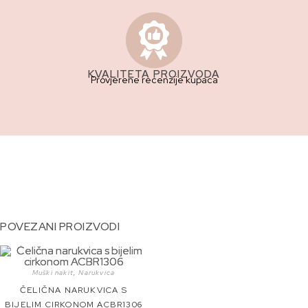
KVALITETA PROIZVODA
Provjerene recenzije kupaca
POVEZANI PROIZVODI
Muški nakit
,
Narukvica
ČELIČNA NARUKVICA S
BIJELIM CIRKONOM ACBR1306