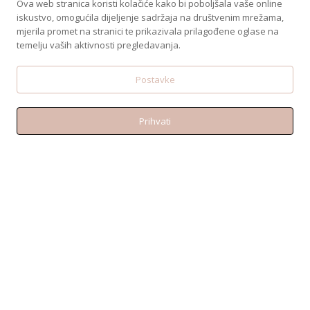
Ova web stranica koristi kolačiće kako bi poboljšala vaše online
iskustvo, omogućila dijeljenje sadržaja na društvenim mrežama,
mjerila promet na stranici te prikazivala prilagođene oglase na
KONTAKT
temelju vaših aktivnosti pregledavanja.
Telefon:+38595 370 1487
Email: shop@amen.hr
Postavke
PORTANOVA: Svilajska ul. 31A, 31000, Osijek
Prihvati