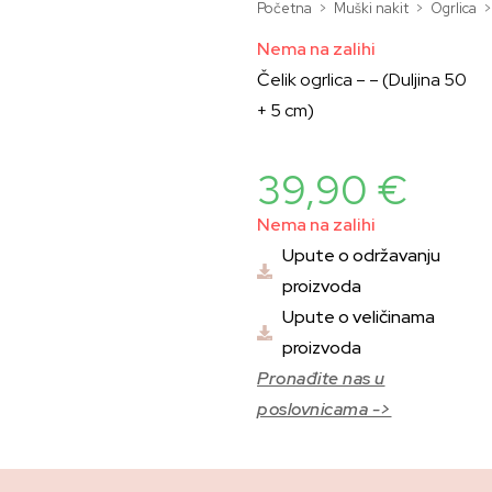
Početna
>
Muški nakit
>
Ogrlica
>
Nema na zalihi
Čelik ogrlica – – (Duljina 50
+ 5 cm)
39,90
€
Nema na zalihi
Upute o održavanju
proizvoda
Upute o veličinama
proizvoda
Pronađite nas u
poslovnicama ->