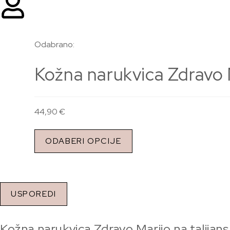
Odabrano:
Kožna narukvica Zdravo 
44,90
€
ODABERI OPCIJE
USPOREDI
Kožna narukvica Zdravo Marijo na talija