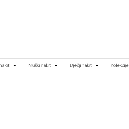
nakit
Muški nakit
Dječji nakit
Kolekcije