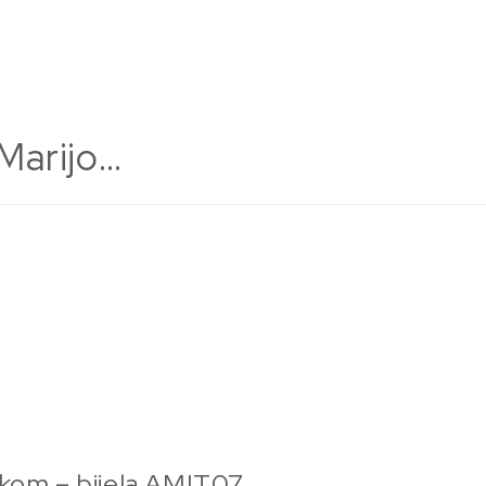
Marijo…
nskom – bijela AMIT07