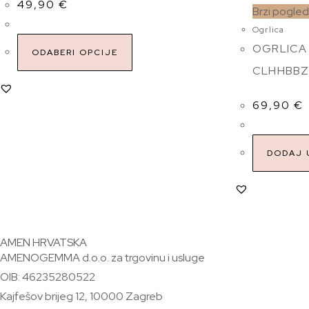
49,90
€
Brzi pogled
Ogrlica
OGRLICA
ODABERI OPCIJE
CLHHBB
69,90
€
DODAJ 
AMEN HRVATSKA
AMENOGEMMA d.o.o. za trgovinu i usluge
OIB: 46235280522
Kajfešov brijeg 12, 10000 Zagreb