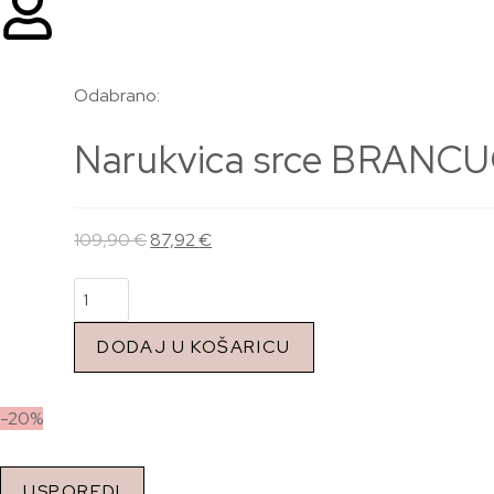
Odabrano:
Narukvica srce BRANCU
109,90
€
87,92
€
DODAJ U KOŠARICU
-20%
USPOREDI