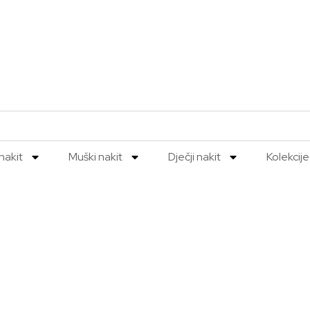
nakit
Muški nakit
Dječji nakit
Kolekcije