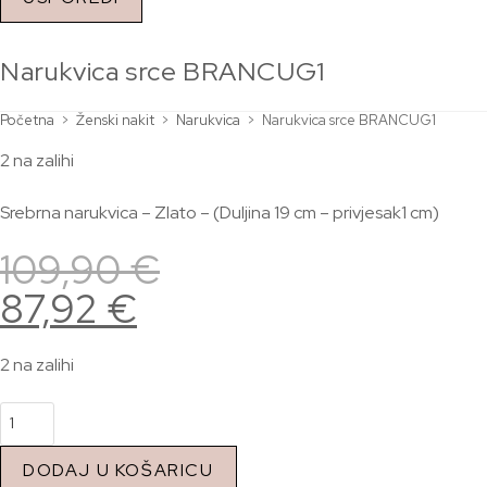
Narukvica srce BRANCUG1
Početna
>
Ženski nakit
>
Narukvica
>
Narukvica srce BRANCUG1
2 na zalihi
Srebrna narukvica – Zlato – (Duljina 19 cm – privjesak1 cm)
109,90
€
87,92
€
2 na zalihi
DODAJ U KOŠARICU