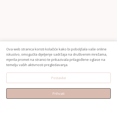
Ova web stranica koristi kolačiće kako bi poboljšala vaše online
iskustvo, omogućila dijeljenje sadržaja na društvenim mrežama,
mjerila promet na stranici te prikazivala prilagođene oglase na
temelju vaših aktivnosti pregledavanja.
KONTAKT
Postavke
Telefon:+38595 370 1487
Email: shop@amen.hr
Prihvati
PORTANOVA: Svilajska ul. 31A, 31000, Osijek