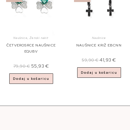
Naušnice
,
Ženski nakit
Naušnice
ČETVEROSRCE NAUŠNICE
NAUŠNICE KRIŽ EBCNN
EQUBV
41,93
€
59,90
€
55,93
€
79,90
€
Dodaj u košaricu
Dodaj u košaricu