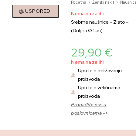
Početna
>
Ženski nakit
>
Naušnic
USPOREDI
Nema na zalihi
Srebrne naušnice – Zlato –
(Duljina Ø 1cm)
29,90
€
Nema na zalihi
Upute o održavanju
proizvoda
Upute o veličinama
proizvoda
Pronađite nas u
poslovnicama ->