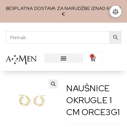
BESPLATNA DOSTAVA ZA NARUDŽBE IZNAD 60,00
€
0
NAUŠNICE
🔍
OKRUGLE 1
CM ORCE3G1