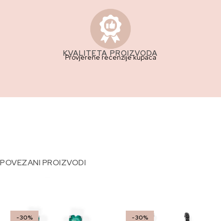
KVALITETA PROIZVODA
Provjerene recenzije kupaca
POVEZANI PROIZVODI
-30%
-30%