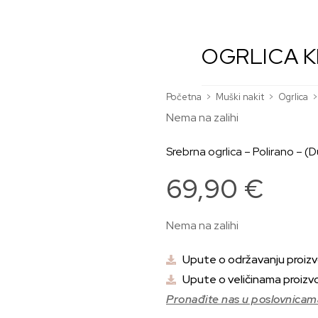
OGRLICA K
Početna
>
Muški nakit
>
Ogrlica
>
Nema na zalihi
Srebrna ogrlica – Polirano – (D
69,90
€
Nema na zalihi
Upute o održavanju proiz
Upute o veličinama proizv
Pronađite nas u poslovnicam