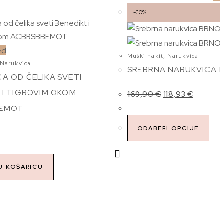
-30%
ed
Muški nakit
,
Narukvica
Narukvica
SREBRNA NARUKVICA
A OD ČELIKA SVETI
 I TIGROVIM OKOM
169,90
€
118,93
€
BEMOT
ODABERI OPCIJE
U KOŠARICU