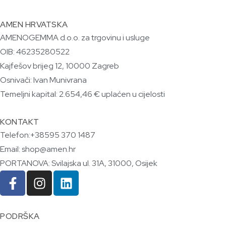
AMEN HRVATSKA
AMENOGEMMA d.o.o. za trgovinu i usluge
OIB: 46235280522
Kajfešov brijeg 12, 10000 Zagreb
Osnivači: Ivan Munivrana
Temeljni kapital: 2.654,46 € uplaćen u cijelosti
KONTAKT
Telefon:+38595 370 1487
Email: shop@amen.hr
PORTANOVA: Svilajska ul. 31A, 31000, Osijek
PODRŠKA