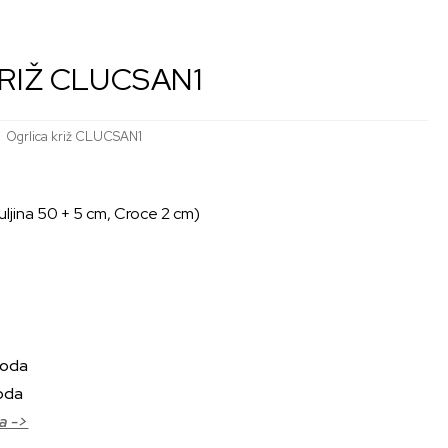
RIŽ CLUCSAN1
Ogrlica križ CLUCSAN1
uljina 50 + 5 cm, Croce 2 cm)
voda
oda
a ->