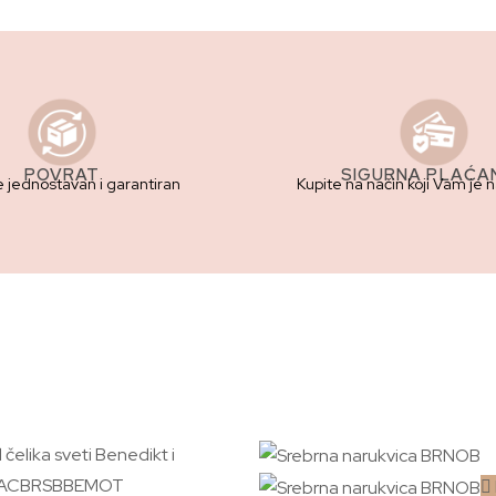
POVRAT
SIGURNA PLAĆA
e jednostavan i garantiran
Kupite na način koji Vam je 