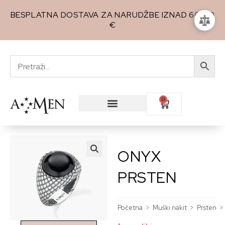
BESPLATNA DOSTAVA ZA NARUDŽBE IZNAD 60,00
€
0
ONYX
🔍
PRSTEN
Početna
>
Muški nakit
>
Prsten
>