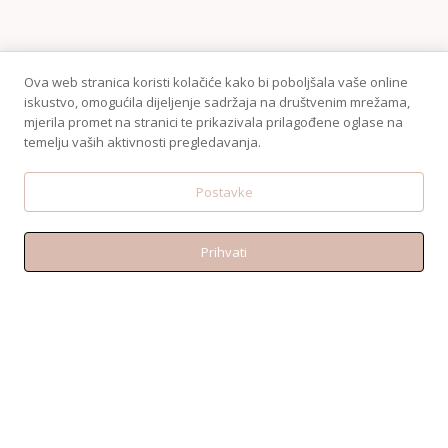
Ova web stranica koristi kolačiće kako bi poboljšala vaše online
iskustvo, omogućila dijeljenje sadržaja na društvenim mrežama,
mjerila promet na stranici te prikazivala prilagođene oglase na
temelju vaših aktivnosti pregledavanja.
KONTAKT
Telefon:+38595 370 1487
Postavke
Email: shop@amen.hr
PORTANOVA: Svilajska ul. 31A, 31000, Osijek
Prihvati