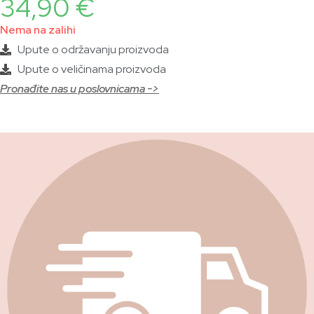
34,90
€
Nema na zalihi
Upute o održavanju proizvoda
Upute o veličinama proizvoda
Pronađite nas u poslovnicama ->