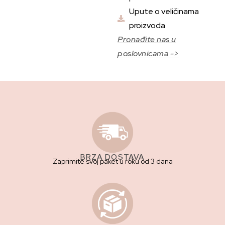
Upute o veličinama
proizvoda
Pronađite nas u
poslovnicama ->
BRZA DOSTAVA
Zaprimite svoj paket u roku od 3 dana