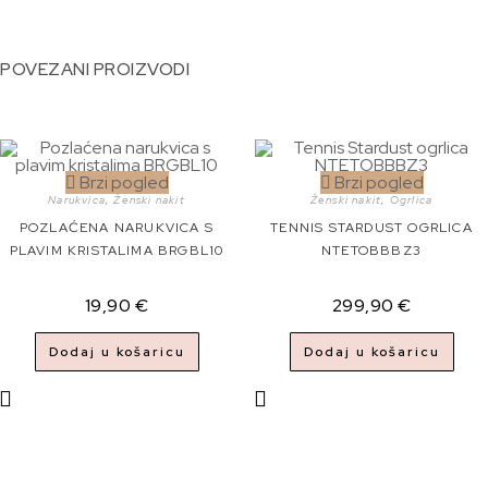
POVEZANI PROIZVODI
Brzi pogled
Brzi pogled
Narukvica
,
Ženski nakit
Ženski nakit
,
Ogrlica
POZLAĆENA NARUKVICA S
TENNIS STARDUST OGRLICA
PLAVIM KRISTALIMA BRGBL10
NTETOBBBZ3
19,90
€
299,90
€
Dodaj u košaricu
Dodaj u košaricu