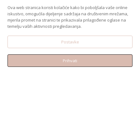
Ova web stranica koristi kolačiće kako bi poboljšala vaše online
iskustvo, omogućila dijeljenje sadržaja na društvenim mrežama,
mjerila promet na stranici te prikazivala prilagođene oglase na
temelju vaših aktivnosti pregledavanja.
Postavke
Prihvati
KONTAKT
Telefon:+38595 370 1487
Email: shop@amen.hr
PORTANOVA: Svilajska ul. 31A, 31000, Osijek