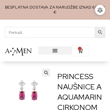
BESPLATNA DOSTAVA ZA NARUDŽBE IZNAD 60,00
€
0
PRINCESS
🔍
NAUŠNICE A
AQUAMARIN
CIRKONOM