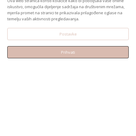
Ova web stranica koristi kolačiće kako bi poboljšala vaše online
iskustvo, omogućila dijeljenje sadržaja na društvenim mrežama,
mjerila promet na stranici te prikazivala prilagođene oglase na
temelju vaših aktivnosti pregledavanja.
Postavke
Prihvati
KONTAKT
Telefon:+38595 370 1487
Email: shop@amen.hr
PORTANOVA: Svilajska ul. 31A, 31000, Osijek