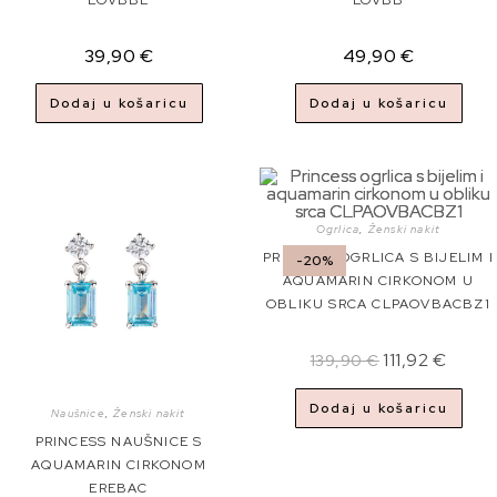
EOVBBL
EOVBB
39,90
€
49,90
€
Dodaj u košaricu
Dodaj u košaricu
Ogrlica
,
Ženski nakit
PRINCESS OGRLICA S BIJELIM I
-20%
AQUAMARIN CIRKONOM U
OBLIKU SRCA CLPAOVBACBZ1
111,92
€
139,90
€
Dodaj u košaricu
Naušnice
,
Ženski nakit
PRINCESS NAUŠNICE S
AQUAMARIN CIRKONOM
EREBAC