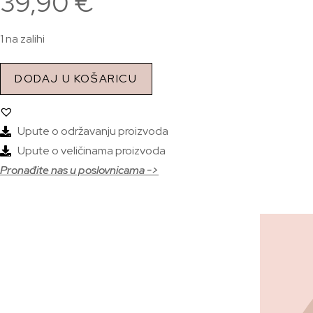
39,90
€
1 na zalihi
DODAJ U KOŠARICU
Upute o održavanju proizvoda
Upute o veličinama proizvoda
Pronađite nas u poslovnicama ->