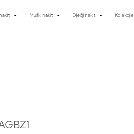
nakit
Muški nakit
Dječji nakit
Kolekcije
MAGBZ1