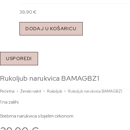
39,90
€
DODAJ U KOŠARICU
USPOREDI
Rukoljub narukvica BAMAGBZ1
Početna
>
Ženski nakit
>
Rukoljub
>
Rukoljub narukvica BAMAGBZ1
1 na zalihi
Srebrna narukvica s bijelim cirkonom