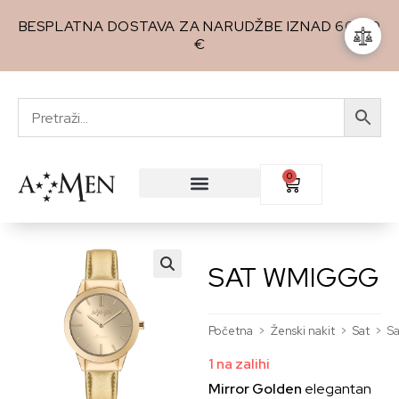
BESPLATNA DOSTAVA ZA NARUDŽBE IZNAD 60,00
€
0
SAT WMIGGG
🔍
Početna
>
Ženski nakit
>
Sat
>
S
1 na zalihi
Mirror Golden
elegantan