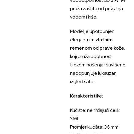
vodootpornost do
3 ATM
pruža zaštitu od prskanja
vodom i kiše.
Model je upotpunjen
elegantnim
zlatnim
remenom od prave kože
,
koji pruža udobnost
tijekom nošenja i savršeno
nadopunjuje luksuzan
izgled sata.
Karakteristike:
Kućište: nehrđajući čelik
316L
Promjer kućišta: 36 mm