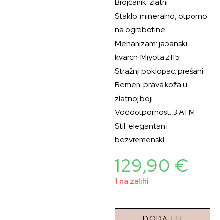
Brojčanik: zlatni
Staklo: mineralno, otporno
na ogrebotine
Mehanizam: japanski
kvarcni Miyota 2115
Stražnji poklopac: prešani
Remen: prava koža u
zlatnoj boji
Vodootpornost: 3 ATM
Stil: elegantan i
bezvremenski
129,90
€
1 na zalihi
DODAJ U