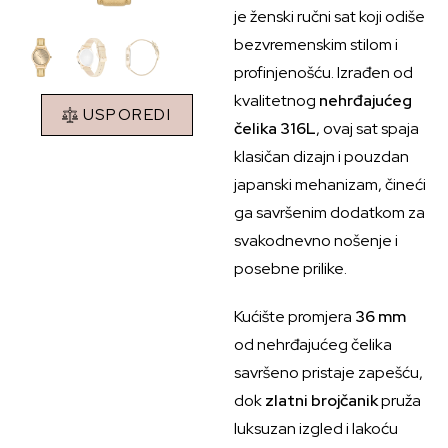
je ženski ručni sat koji odiše
bezvremenskim stilom i
profinjenošću. Izrađen od
kvalitetnog
nehrđajućeg
USPOREDI
čelika 316L
, ovaj sat spaja
klasičan dizajn i pouzdan
japanski mehanizam, čineći
ga savršenim dodatkom za
svakodnevno nošenje i
posebne prilike.
Kućište promjera
36 mm
od nehrđajućeg čelika
savršeno pristaje zapešću,
dok
zlatni brojčanik
pruža
luksuzan izgled i lakoću