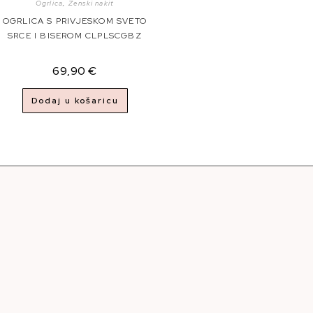
Ogrlica
,
Ženski nakit
OGRLICA S PRIVJESKOM SVETO
SRCE I BISEROM CLPLSCGBZ
69,90
€
Dodaj u košaricu