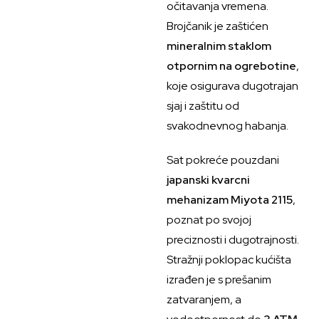
očitavanja vremena.
Brojčanik je zaštićen
mineralnim staklom
otpornim na ogrebotine
,
koje osigurava dugotrajan
sjaj i zaštitu od
svakodnevnog habanja.
Sat pokreće pouzdani
japanski kvarcni
mehanizam Miyota 2115
,
poznat po svojoj
preciznosti i dugotrajnosti.
Stražnji poklopac kućišta
izrađen je s prešanim
zatvaranjem, a