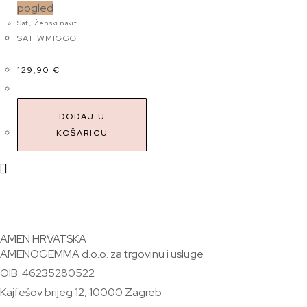
pogled
Sat
,
Ženski nakit
SAT WMIGGG
129,90
€
DODAJ U
KOŠARICU
AMEN HRVATSKA
AMENOGEMMA d.o.o. za trgovinu i usluge
OIB: 46235280522
Kajfešov brijeg 12, 10000 Zagreb