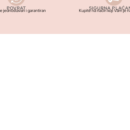
POVRAT
SIGURNA PLAĆA
je jednostavan i garantiran
Kupite na način koji Vam je n