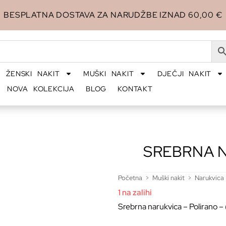
BESPLATNA DOSTAVA ZA NARUDŽBE IZNAD 60,00 €
ŽENSKI NAKIT
MUŠKI NAKIT
DJEČJI NAKIT
NOVA KOLEKCIJA
BLOG
KONTAKT
SREBRNA 
Početna
>
Muški nakit
>
Narukvica
1 na zalihi
Srebrna narukvica – Polirano – 