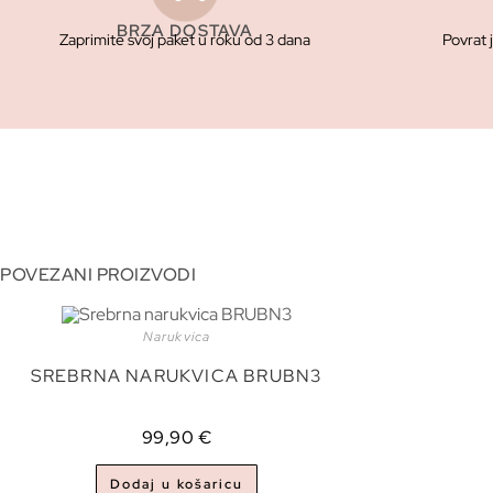
BRZA DOSTAVA
Zaprimite svoj paket u roku od 3 dana
Povrat 
POVEZANI PROIZVODI
Narukvica
SREBRNA NARUKVICA BRUBN3
99,90
€
Dodaj u košaricu