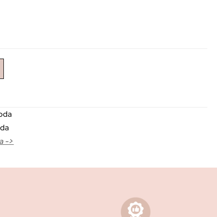
voda
oda
a ->