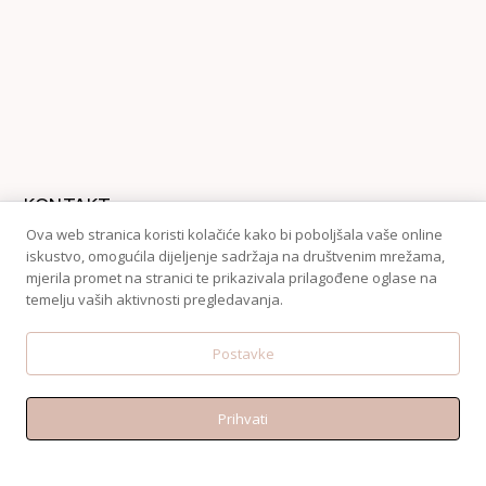
KONTAKT
Telefon:+38595 370 1487
Ova web stranica koristi kolačiće kako bi poboljšala vaše online
iskustvo, omogućila dijeljenje sadržaja na društvenim mrežama,
Email: shop@amen.hr
mjerila promet na stranici te prikazivala prilagođene oglase na
PORTANOVA: Svilajska ul. 31A, 31000, Osijek
temelju vaših aktivnosti pregledavanja.
Postavke
Prihvati