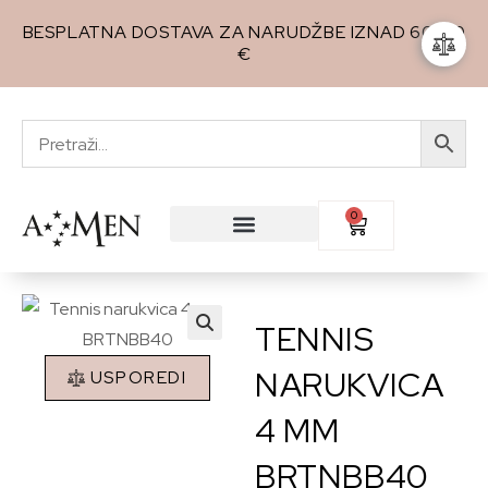
BESPLATNA DOSTAVA ZA NARUDŽBE IZNAD 60,00
€
0
TENNIS
🔍
NARUKVICA
USPOREDI
4 MM
BRTNBB40