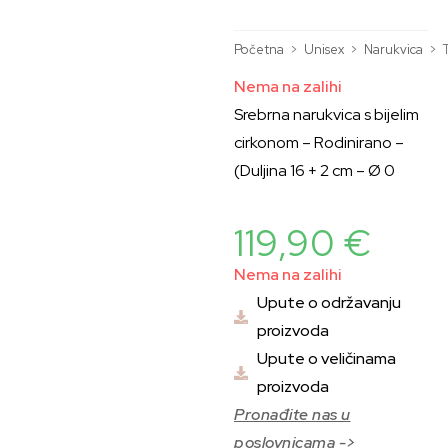
Početna
>
Unisex
>
Narukvica
>
Nema na zalihi
Srebrna narukvica s bijelim
cirkonom – Rodinirano –
(Duljina 16 + 2 cm – Ø 0
119,90
€
Nema na zalihi
Upute o održavanju
proizvoda
Upute o veličinama
proizvoda
Pronađite nas u
poslovnicama ->