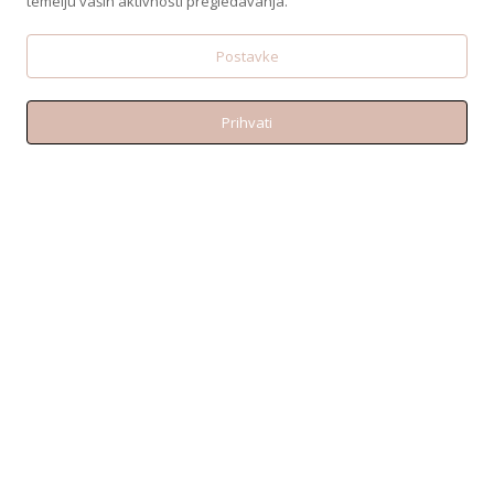
temelju vaših aktivnosti pregledavanja.
Postavke
Prihvati
KONTAKT
Telefon:+38595 370 1487
Email: shop@amen.hr
PORTANOVA: Svilajska ul. 31A, 31000, Osijek