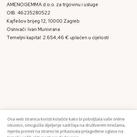
AMENOGEMMA d.o.o. za trgovinu i usluge
OIB: 46235280522
Kajfešov brijeg 12, 10000 Zagreb
Osnivači: Ivan Munivrana
Temeljni kapital: 2.654,46 € uplaćen u cijelosti
Ova web stranica koristi kolačiće kako bi poboljšala vaše online
iskustvo, omogućila dijeljenje sadržaja na društvenim mrežama,
mjerila promet na stranici te prikazivala prilagođene oglase na