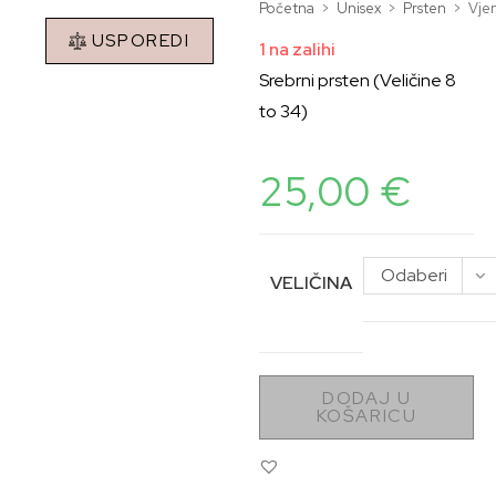
Početna
>
Unisex
>
Prsten
>
Vje
USPOREDI
1 na zalihi
Srebrni prsten (Veličine 8
to 34)
25,00
€
Odaberi
VELIČINA
opciju
DODAJ U
KOŠARICU