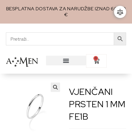
BESPLATNA DOSTAVA ZA NARUDŽBE IZNAD 60,00
€
0
VJENČANI
🔍
PRSTEN 1 MM
FE1B