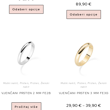
89,90
€
Odaberi opcije
Odaberi opcije
Muški nakit
,
Prsten
,
Prsten
,
Ženski
Muški nakit
,
Prsten
,
Prsten
,
Ženski
nakit
nakit
VJENČANI PRSTEN 2 MM FE2B
VJENČANI PRSTEN 3 MM FE3G
29,90
€
–
39,90
€
Pročitaj više