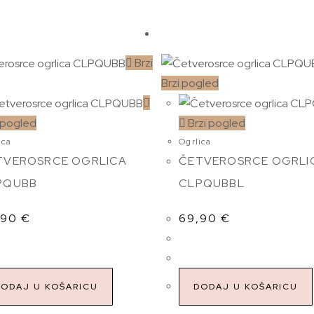
Brzi
Brzi pogled
 pogled
Brzi pogled
ica
Ogrlica
TVEROSRCE OGRLICA
ČETVEROSRCE OGRLI
PQUBB
CLPQUBBL
,90
€
69,90
€
DODAJ U KOŠARICU
DODAJ U KOŠARICU