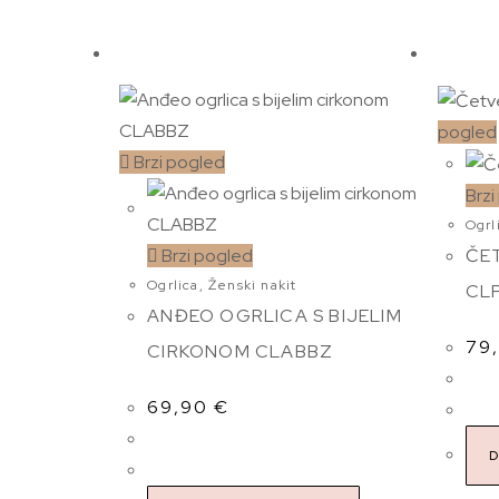
pogled
Brzi pogled
Brzi
Ogrl
ČE
Brzi pogled
Ogrlica
,
Ženski nakit
CL
ANĐEO OGRLICA S BIJELIM
79
CIRKONOM CLABBZ
69,90
€