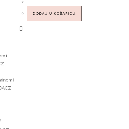
DODAJ U KOŠARICU
S
M