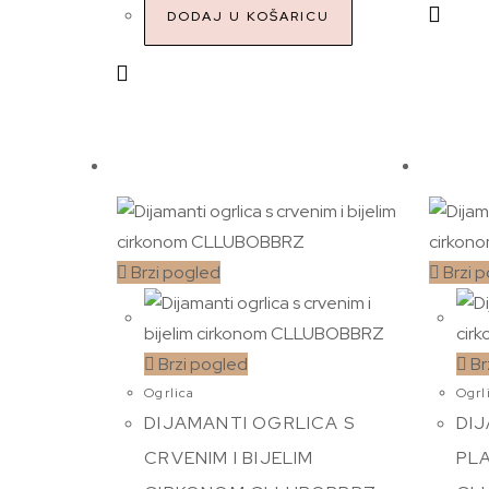
DODAJ U KOŠARICU
Brzi pogled
Brzi 
Brzi pogled
Br
Ogrlica
Ogrl
DIJAMANTI OGRLICA S
DI
CRVENIM I BIJELIM
PLA