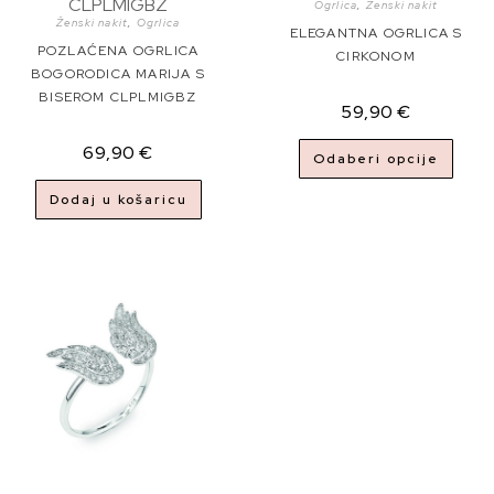
Ogrlica
,
Ženski nakit
Ženski nakit
,
Ogrlica
ELEGANTNA OGRLICA S
POZLAĆENA OGRLICA
CIRKONOM
BOGORODICA MARIJA S
BISEROM CLPLMIGBZ
59,90
€
69,90
€
Odaberi opcije
Dodaj u košaricu