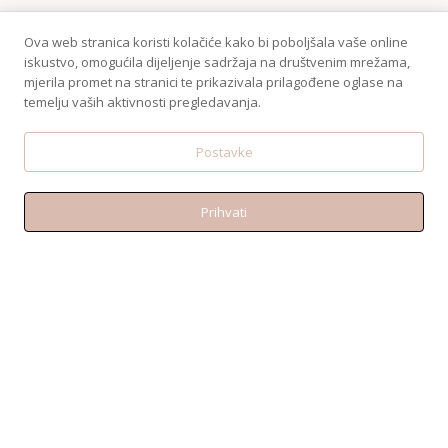
Ova web stranica koristi kolačiće kako bi poboljšala vaše online
iskustvo, omogućila dijeljenje sadržaja na društvenim mrežama,
mjerila promet na stranici te prikazivala prilagođene oglase na
temelju vaših aktivnosti pregledavanja.
Postavke
Prihvati
KONTAKT
Telefon:+38595 370 1487
Email: shop@amen.hr
PORTANOVA: Svilajska ul. 31A, 31000, Osijek