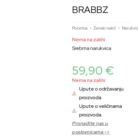
BRABBZ
Početna
>
Ženski nakit
>
Narukvi
Nema na zalihi
Srebrna narukvica
59,90
€
Nema na zalihi
Upute o održavanju
proizvoda
Upute o veličinama
proizvoda
Pronađite nas u
poslovnicama ->