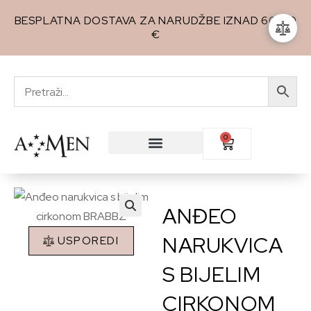
BESPLATNA DOSTAVA ZA NARUDŽBE IZNAD 60,00
€
0
ANĐEO
🔍
NARUKVICA
USPOREDI
S BIJELIM
CIRKONOM