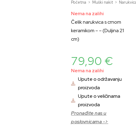
Početna
>
Muški nakit
>
Narukvic
Nema na zalihi
Čelik narukvica s crnom
keramikom – – (Duljina 21
cm)
79,90
€
Nema na zalihi
Upute o održavanju
proizvoda
Upute o veličinama
proizvoda
Pronađite nas u
poslovnicama ->