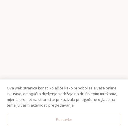
KONTAKT
Ova web stranica koristi kolačiće kako bi poboljšala vaše online
iskustvo, omogućila dijeljenje sadržaja na društvenim mrežama,
Telefon:+38595 370 1487
mjerila promet na stranici te prikazivala prilagođene oglase na
Email: shop@amen.hr
temelju vaših aktivnosti pregledavanja.
PORTANOVA: Svilajska ul. 31A, 31000, Osijek
Postavke