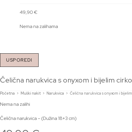
49,90
€
Nema na zalihama
USPOREDI
Čelična narukvica s onyxom i bijelim c
Početna
>
Muški nakit
>
Narukvica
>
Čelična narukvica s onyxom i bije
Nema na zalihi
Čelična narukvica – (Dužina 18+3 cm)