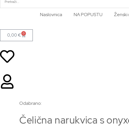
Naslovnica
NA POPUSTU
Ženski 
0
0,00
€
Odabrano:
Čelična narukvica s on