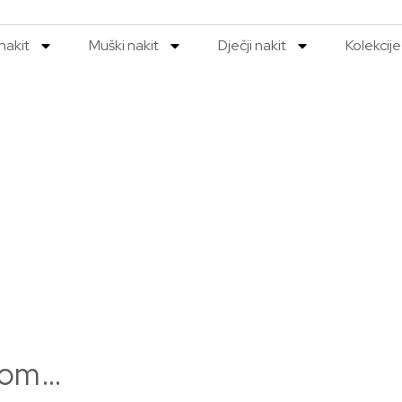
nakit
Muški nakit
Dječji nakit
Kolekcije
yxom…