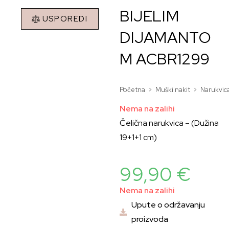
BIJELIM
USPOREDI
DIJAMANTO
M ACBR1299
Početna
>
Muški nakit
>
Narukvic
Nema na zalihi
Čelična narukvica – (Dužina
19+1+1 cm)
99,90
€
Nema na zalihi
Upute o održavanju
proizvoda