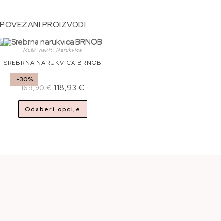
POVEZANI PROIZVODI
Muški nakit
,
Narukvica
SREBRNA NARUKVICA BRNOB
-30%
118,93
€
169,90
€
Odaberi opcije