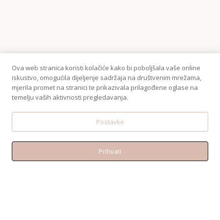
Ova web stranica koristi kolačiće kako bi poboljšala vaše online
iskustvo, omogućila dijeljenje sadržaja na društvenim mrežama,
mjerila promet na stranici te prikazivala prilagođene oglase na
temelju vaših aktivnosti pregledavanja.
KONTAKT
Telefon:+38595 370 1487
Postavke
Email: shop@amen.hr
PORTANOVA: Svilajska ul. 31A, 31000, Osijek
Prihvati