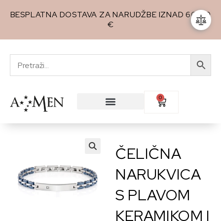
BESPLATNA DOSTAVA ZA NARUDŽBE IZNAD 60,00
€
0
ČELIČNA
🔍
NARUKVICA
S PLAVOM
KERAMIKOM I