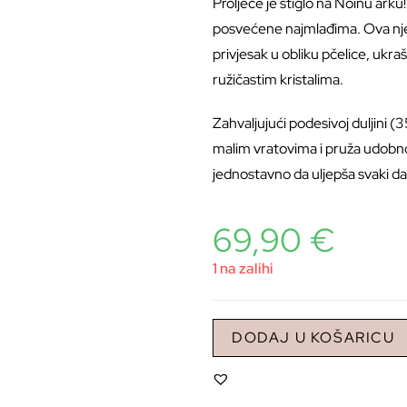
Proljeće je stiglo na Noinu arku
posvećene najmlađima. Ova nježna
privjesak u obliku pčelice, ukr
ružičastim kristalima.
Zahvaljujući podesivoj duljini
malim vratovima i pruža udobnos
jednostavno da uljepša svaki da
69,90
€
1 na zalihi
DODAJ U KOŠARICU