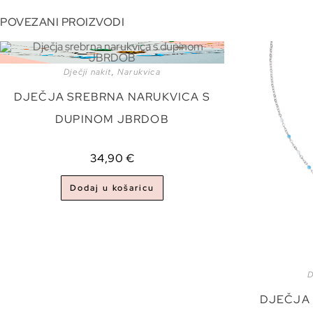
POVEZANI PROIZVODI
Dječji nakit
,
Narukvica
DJEČJA SREBRNA NARUKVICA S
DUPINOM JBRDOB
34,90
€
Dodaj u košaricu
D
DJEČJA 