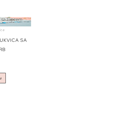
ica
UKVICA SA
RB
u