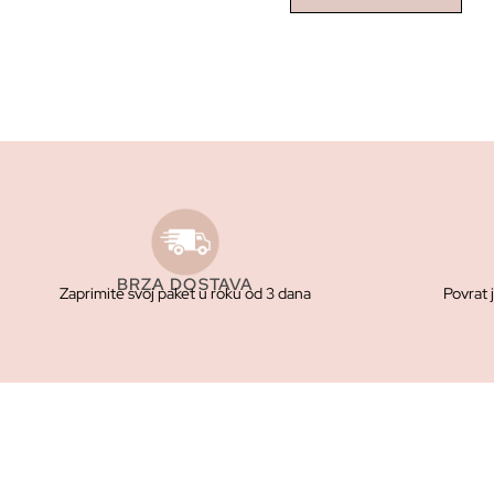
BRZA DOSTAVA
Zaprimite svoj paket u roku od 3 dana
Povrat 