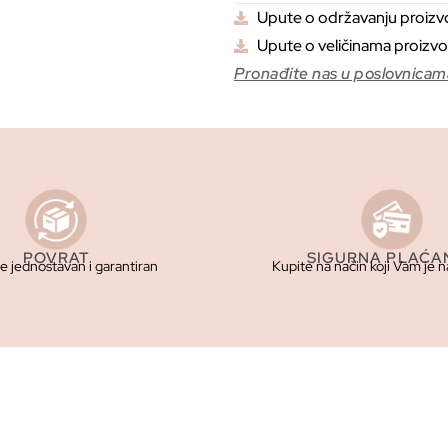
Upute o održavanju proiz
Upute o veličinama proizv
Pronađite nas u poslovnicam
POVRAT
SIGURNA PLAĆA
je jednostavan i garantiran
Kupite na način koji Vam je n