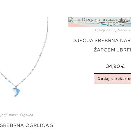
Dječji nakit
,
Narukv
DJEČJA SREBRNA NAR
ŽAPCEM JBRF
34,90
€
Dodaj u košaric
ječji nakit
,
Ogrlica
SREBRNA OGRLICA S