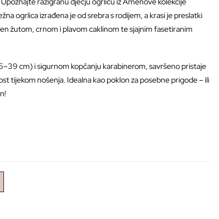
! Upoznajte razigranu dječju ogrlicu iz Amenove kolekcije
 ogrlica izrađena je od srebra s rodijem, a krasi je preslatki
ašen žutom, crnom i plavom caklinom te sjajnim fasetiranim
 (35–39 cm) i sigurnom kopčanju karabinerom, savršeno pristaje
t tijekom nošenja. Idealna kao poklon za posebne prigode – ili
n!