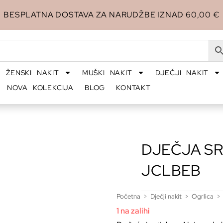
BESPLATNA DOSTAVA ZA NARUDŽBE IZNAD 60,00 €
ŽENSKI NAKIT
MUŠKI NAKIT
DJEČJI NAKIT
NOVA KOLEKCIJA
BLOG
KONTAKT
DJEČJA S
JCLBEB
Početna
>
Dječji nakit
>
Ogrlica
>
1 na zalihi