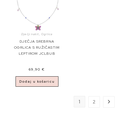
Dječji nakit
,
Ogrlica
DJEČJA SREBRNA
OGRLICA S RUŽIČASTIM
LEPTIROM JCLBUB
69,90
€
Dodaj u košaricu
1
2