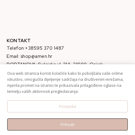
KONTAKT
Telefon:+38595 370 1487
Email: shop@amen.hr
PORTANOVA: Svilajska ul. 31A, 31000, Osijek
Ova web stranica koristi kolačiće kako bi poboljšala vaše online
iskustvo, omogućila dijeljenje sadržaja na društvenim mrežama,
mjerila promet na stranici te prikazivala prilagođene oglase na
temelju vaših aktivnosti pregledavanja.
Postavke
Prihvati