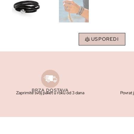
USPOREDI
BRZA DOSTAVA
Zaprimite svoj paket u roku od 3 dana
Povrat 