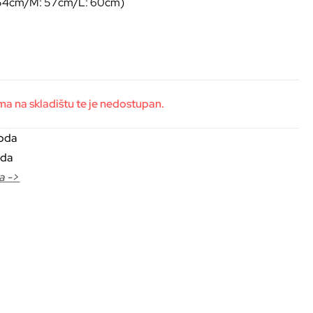
S: 54cm/M: 57cm/L: 60cm)
 na skladištu te je nedostupan.
voda
oda
a ->