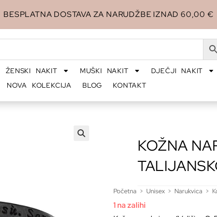
BESPLATNA DOSTAVA ZA NARUDŽBE IZNAD 60,00 €
ŽENSKI NAKIT
MUŠKI NAKIT
DJEČJI NAKIT
NOVA KOLEKCIJA
BLOG
KONTAKT
KOŽNA NA
🔍
TALIJANSK
Početna
>
Unisex
>
Narukvica
>
K
1 na zalihi