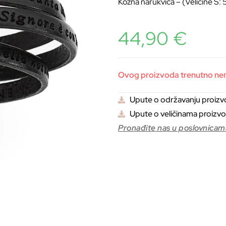
Kožna narukvica – (Veličine 
44,90
€
Ovog proizvoda trenutno nema
Upute o održavanju proiz
Upute o veličinama proizv
Pronađite nas u poslovnicam