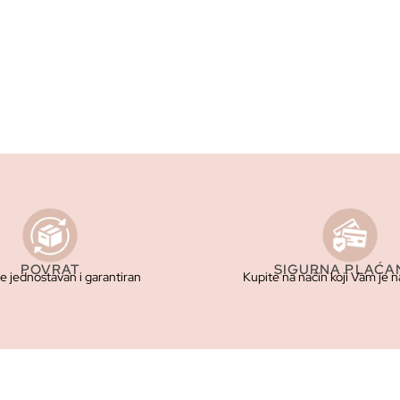
POVRAT
SIGURNA PLAĆA
je jednostavan i garantiran
Kupite na način koji Vam je n