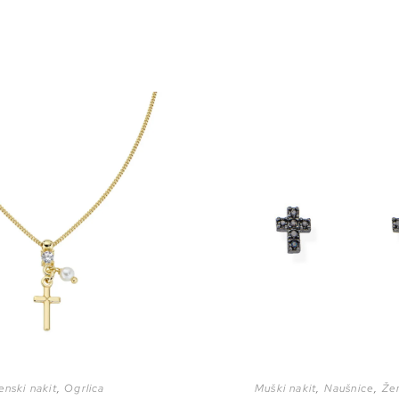
enski nakit
,
Ogrlica
Muški nakit
,
Naušnice
,
Žen