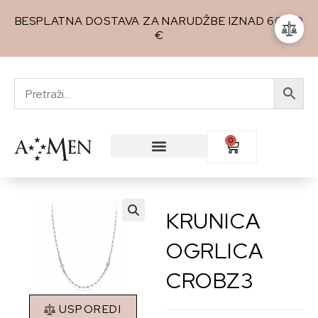
BESPLATNA DOSTAVA ZA NARUDŽBE IZNAD 60,00
€
0
KRUNICA
🔍
OGRLICA
CROBZ3
USPOREDI