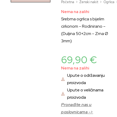
Početna
>
Ženski nakit
>
Ogrlica
Nema na zalihi
Srebrna ogrlica s bijelim
cirkonom – Rodinirano –
(Duljina 50+2cm – Zrna Ø
3mm)
69,90
€
Nema na zalihi
Upute o održavanju
proizvoda
Upute o veličinama
proizvoda
Pronađite nas u
poslovnicama ->