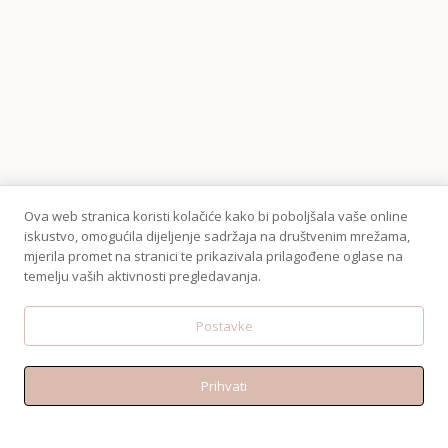
Ova web stranica koristi kolačiće kako bi poboljšala vaše online
iskustvo, omogućila dijeljenje sadržaja na društvenim mrežama,
mjerila promet na stranici te prikazivala prilagođene oglase na
temelju vaših aktivnosti pregledavanja.
KONTAKT
Postavke
Telefon:+38595 370 1487
Email: shop@amen.hr
Prihvati
PORTANOVA: Svilajska ul. 31A, 31000, Osijek