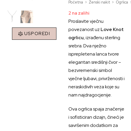
Početna
>
Ženski nakit
>
Ogrlica
2 na zalihi
Proslavite vječnu
povezanost uz
Love Knot
USPOREDI
ogrlicu
, izrađenu sterling
srebra. Dva nježno
isprepletena lanca tvore
elegantan središnji čvor –
bezvremenski simbol
vječne ljubavi, privrženosti i
neraskidivih veza koje su
nam najdragocjenije.
Ova ogrlica spaja značenje
i sofisticiran dizajn, čineći je
savršenim dodatkom za