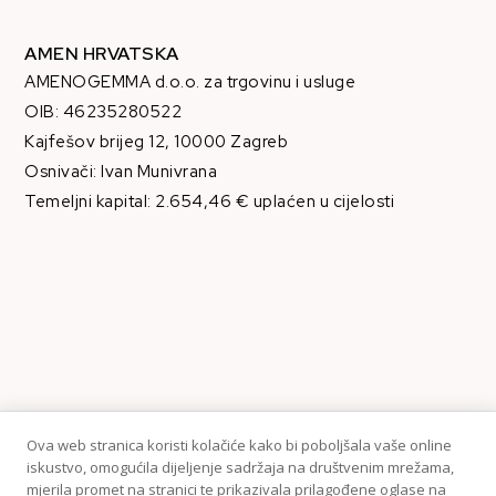
AMEN HRVATSKA
AMENOGEMMA d.o.o. za trgovinu i usluge
OIB: 46235280522
Kajfešov brijeg 12, 10000 Zagreb
Osnivači: Ivan Munivrana
Temeljni kapital: 2.654,46 € uplaćen u cijelosti
Ova web stranica koristi kolačiće kako bi poboljšala vaše online
iskustvo, omogućila dijeljenje sadržaja na društvenim mrežama,
mjerila promet na stranici te prikazivala prilagođene oglase na