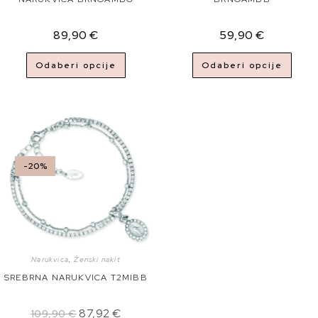
89,90
€
59,90
€
Odaberi opcije
Odaberi opcije
-20%
Narukvica
,
Ženski nakit
SREBRNA NARUKVICA T2MIBB
87,92
€
109,90
€