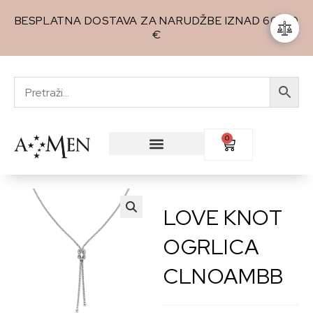
BESPLATNA DOSTAVA ZA NARUDŽBE IZNAD 60,00
€
0
LOVE KNOT
🔍
OGRLICA
CLNOAMBB