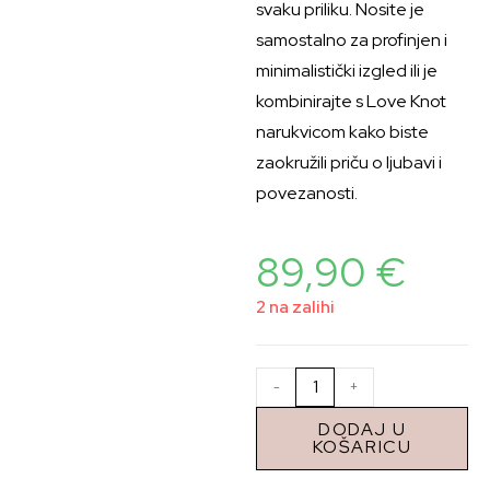
svaku priliku. Nosite je
samostalno za profinjen i
minimalistički izgled ili je
kombinirajte s Love Knot
narukvicom kako biste
zaokružili priču o ljubavi i
povezanosti.
89,90
€
2 na zalihi
-
+
DODAJ U
KOŠARICU