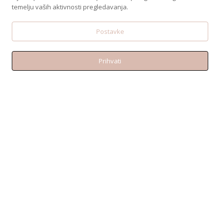
temelju vaših aktivnosti pregledavanja.
Postavke
Prihvati
KONTAKT
Telefon:+38595 370 1487
Email: shop@amen.hr