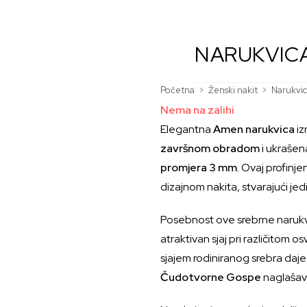
NARUKVIC
Početna
>
Ženski nakit
>
Narukvi
Nema na zalihi
Elegantna
Amen narukvica
iz
završnom obradom
i ukrašen
promjera 3 mm
. Ovaj profinj
dizajnom nakita, stvarajući je
Posebnost ove srebrne narukvice
atraktivan sjaj pri različitom 
sjajem rodiniranog srebra daje 
Čudotvorne Gospe
naglašav