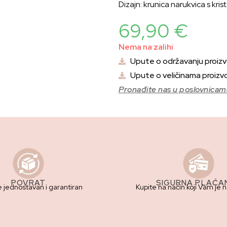
Dizajn: krunica narukvica s kris
69,90
€
Nema na zalihi
Upute o održavanju proiz
Upute o veličinama proizv
Pronađite nas u poslovnicam
POVRAT
SIGURNA PLAĆA
e jednostavan i garantiran
Kupite na način koji Vam je 