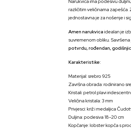
Narukvica ima podesivu duljin
različitim veličinama zapešća. 
jednostavna je za nošenje i sig
Amen narukvica
idealan je izb
suvremenom obliku. Savršena
potvrdu, rođendan, godišnjic
Karakteristike:
Materijal: srebro 925
Završna obrada: rodinirano sr
Kristali: petrol plavi iridescentni
Veličina kristala: 3 mm
Privjesci: križ i medaljica Ču
Duljina: podesiva 18–20 cm
Kopčanje: lobster kopča s pr