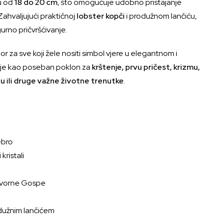
u od
18 do 20 cm
, što omogućuje udobno pristajanje
Zahvaljujući praktičnoj
lobster kopči
i produžnom lančiću,
urno pričvršćivanje.
or za sve koji žele nositi simbol vjere u elegantnom i
 je kao poseban poklon za
krštenje, prvu pričest, krizmu,
u ili druge važne životne trenutke
.
ebro
 kristali
dotvorne Gospe
odužnim lančićem