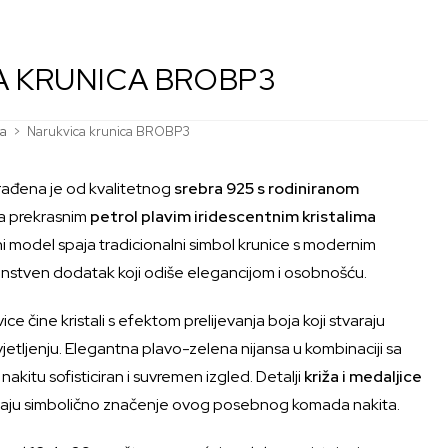
A KRUNICA BROBP3
ca
>
Narukvica krunica BROBP3
rađena je od kvalitetnog
srebra 925 s rodiniranom
a prekrasnim
petrol plavim iridescentnim kristalima
eni model spaja tradicionalni simbol krunice s modernim
dinstven dodatak koji odiše elegancijom i osobnošću.
 čine kristali s efektom prelijevanja boja koji stvaraju
osvjetljenju. Elegantna plavo-zelena nijansa u kombinaciji sa
nakitu sofisticiran i suvremen izgled. Detalji
križa i medaljice
aju simbolično značenje ovog posebnog komada nakita.