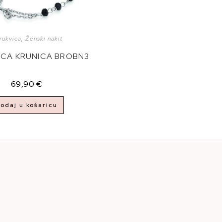
rukvica
,
Ženski nakit
ICA KRUNICA BROBN3
69,90
€
odaj u košaricu