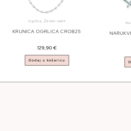
Ogrlica
,
Ženski nakit
Na
KRUNICA OGRLICA CROB25
NARUKV
129,90
€
Dodaj u košaricu
D