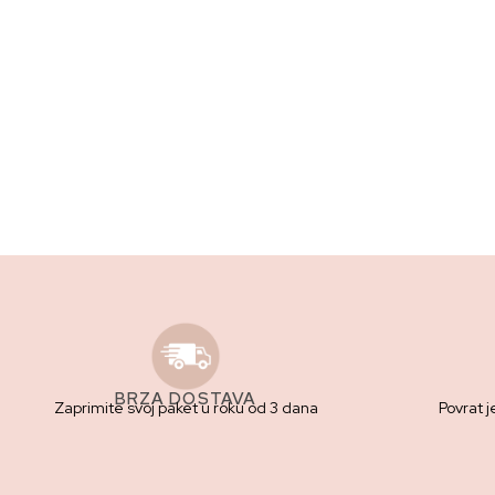
BRZA DOSTAVA
Zaprimite svoj paket u roku od 3 dana
Povrat j