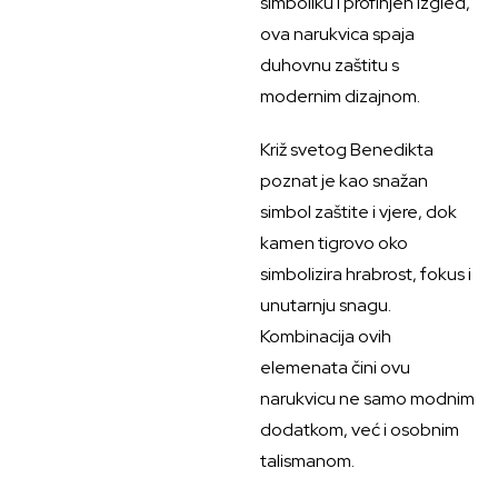
simboliku i profinjen izgled,
ova narukvica spaja
duhovnu zaštitu s
modernim dizajnom.
Križ svetog Benedikta
poznat je kao snažan
simbol zaštite i vjere, dok
kamen tigrovo oko
simbolizira hrabrost, fokus i
unutarnju snagu.
Kombinacija ovih
elemenata čini ovu
narukvicu ne samo modnim
dodatkom, već i osobnim
talismanom.