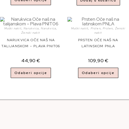
Odaberi opcije
Dodaj u košaricu
Muški nakit
,
Narukvica
,
Narukvica
,
Muški nakit
,
Prsten
,
Prsten
,
Ženski
Ženski nakit
nakit
NARUKVICA OČE NAŠ NA
PRSTEN OČE NAŠ NA
TALIJANSKOM – PLAVA PNIT06
LATINSKOM PNLA
44,90
€
109,90
€
Odaberi opcije
Odaberi opcije