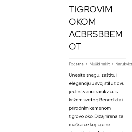
TIGROVIM
OKOM
ACBRSBBEM
OT
Početna
>
Muški nakit
>
Narukvic
Unesite snagu, zaštitu i
eleganciju u svoj stil uz ovu
jedinstvenu narukvicu s
križem svetog Benedikta i
prirodnim kamenom
tigrovo oko. Dizajnirana za
muškarce koji cijene