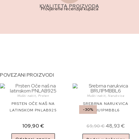
KVALITETA PROIZVODA
Provjerene recenzije kupaca
POVEZANI PROIZVODI
Muški nakit
,
Prsten
Muški nakit
,
Narukvica
PRSTEN OČE NAŠ NA
SREBRNA NARUKVICA
-30%
LATINSKOM PNLAB925
BRU1PMBBL6
109,90
€
48,93
€
69,90
€