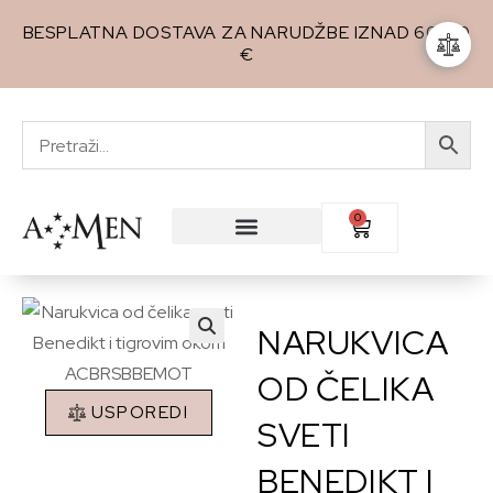
BESPLATNA DOSTAVA ZA NARUDŽBE IZNAD 60,00
€
0
NARUKVICA
🔍
OD ČELIKA
USPOREDI
SVETI
BENEDIKT I