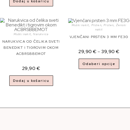
Dodaj u košaricu
Muški nakit
,
Prsten
,
Prsten
,
Ženski
nakit
Muški nakit
,
Narukvica
VJENČANI PRSTEN 3 MM FE3G
NARUKVICA OD ČELIKA SVETI
BENEDIKT I TIGROVIM OKOM
29,90
€
–
39,90
€
ACBRSBBEMOT
Odaberi opcije
29,90
€
Dodaj u košaricu