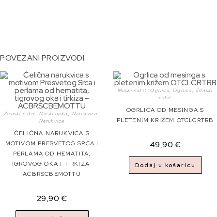
POVEZANI PROIZVODI
Muški nakit
,
Ogrlica
,
Ogrlica
,
Ženski
nakit
OGRLICA OD MESINGA S
Ženski nakit
,
Muški nakit
,
Narukvica
,
PLETENIM KRIŽEM OTCLCRTRB
Narukvica
ČELIČNA NARUKVICA S
MOTIVOM PRESVETOG SRCA I
49,90
€
PERLAMA OD HEMATITA,
TIGROVOG OKA I TIRKIZA –
Dodaj u košaricu
ACBRSCBEMOTTU
29,90
€