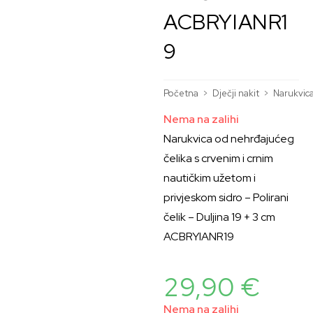
ACBRYIANR1
9
Početna
>
Dječji nakit
>
Narukvic
Nema na zalihi
Narukvica od nehrđajućeg
čelika s crvenim i crnim
nautičkim užetom i
privjeskom sidro – Polirani
čelik – Duljina 19 + 3 cm
ACBRYIANR19
29,90
€
Nema na zalihi