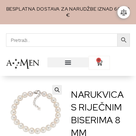
BESPLATNA DOSTAVA ZA NARUDŽBE IZNAD 60,00
€
0
NARUKVICA
🔍
S RIJEČNIM
BISERIMA 8
MM