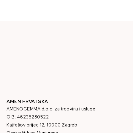
AMEN HRVATSKA
AMENOGEMMA d.o.o. za trgovinu i usluge
OIB: 46235280522
Kajfešov brijeg 12, 10000 Zagreb
Osnivači: Ivan Munivrana