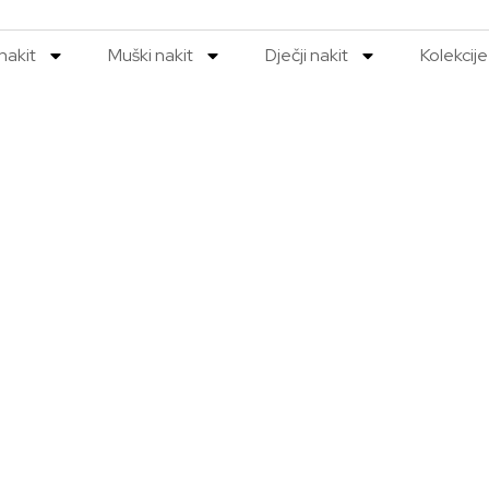
nakit
Muški nakit
Dječji nakit
Kolekcije