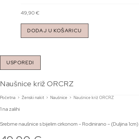
49,90
€
DODAJ U KOŠARICU
USPOREDI
Naušnice križ ORCRZ
Početna
>
Ženski nakit
>
Naušnice
>
Naušnice križ ORCRZ
1 na zalihi
Srebrne naušnice s bijelim cirkonom – Rodinirano – (Duljina 1cm)