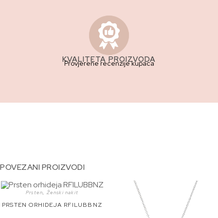
KVALITETA PROIZVODA
Provjerene recenzije kupaca
POVEZANI PROIZVODI
Prsten
,
Ženski nakit
PRSTEN ORHIDEJA RFILUBBNZ