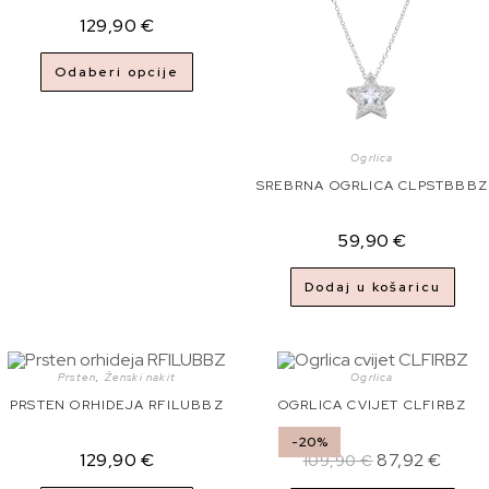
129,90
€
Odaberi opcije
Ogrlica
SREBRNA OGRLICA CLPSTBBBZ
59,90
€
Dodaj u košaricu
Prsten
,
Ženski nakit
Ogrlica
PRSTEN ORHIDEJA RFILUBBZ
OGRLICA CVIJET CLFIRBZ
-20%
129,90
€
87,92
€
109,90
€