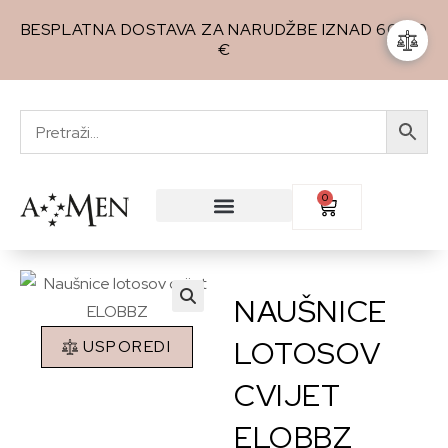
BESPLATNA DOSTAVA ZA NARUDŽBE IZNAD 60,00
€
0
NAUŠNICE
🔍
LOTOSOV
USPOREDI
CVIJET
ELOBBZ