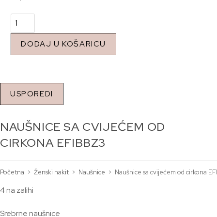
DODAJ U KOŠARICU
USPOREDI
NAUŠNICE SA CVIJEĆEM OD
CIRKONA EFIBBZ3
Početna
>
Ženski nakit
>
Naušnice
>
Naušnice sa cvijećem od cirkona E
4 na zalihi
Srebrne naušnice