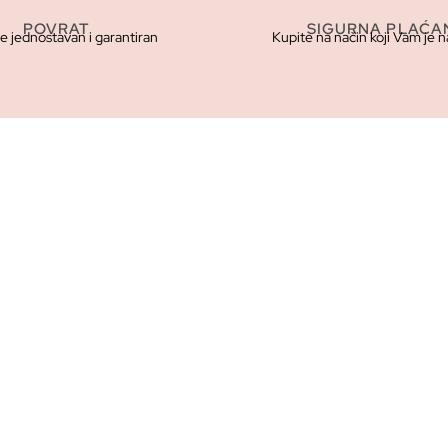
POVRAT
SIGURNA PLAĆA
je jednostavan i garantiran
Kupite na način koji Vam je n