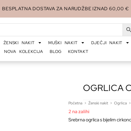
BESPLATNA DOSTAVA ZA NARUDŽBE IZNAD 60,00 €
ŽENSKI NAKIT
MUŠKI NAKIT
DJEČJI NAKIT
NOVA KOLEKCIJA
BLOG
KONTAKT
OGRLICA C
Početna
>
Ženski nakit
>
Ogrlica
>
2 na zalihi
Srebrna ogrlica s bijelim cirko