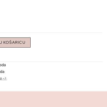
U KOŠARICU
voda
oda
a ->