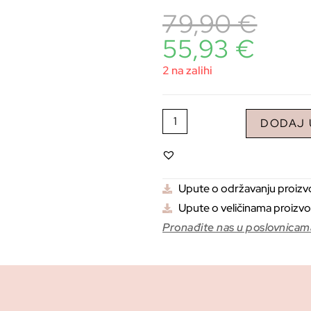
79,90
€
55,93
€
2 na zalihi
DODAJ 
Upute o održavanju proiz
Upute o veličinama proizv
Pronađite nas u poslovnicam