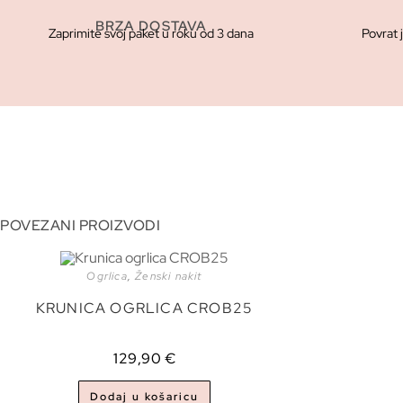
BRZA DOSTAVA
Zaprimite svoj paket u roku od 3 dana
Povrat 
POVEZANI PROIZVODI
Ogrlica
,
Ženski nakit
KRUNICA OGRLICA CROB25
129,90
€
Dodaj u košaricu