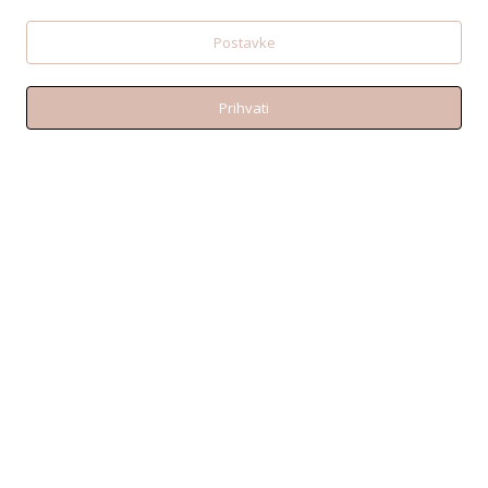
Postavke
KONTAKT
Prihvati
Telefon:+38595 370 1487
Email: shop@amen.hr
PORTANOVA: Svilajska ul. 31A, 31000, Osijek