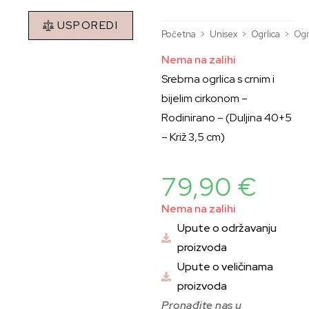
USPOREDI
Početna
>
Unisex
>
Ogrlica
>
Ogr
Nema na zalihi
Srebrna ogrlica s crnim i
bijelim cirkonom –
Rodinirano – (Duljina 40+5
– Križ 3,5 cm)
79,90
€
Nema na zalihi
Upute o održavanju
proizvoda
Upute o veličinama
proizvoda
Pronađite nas u