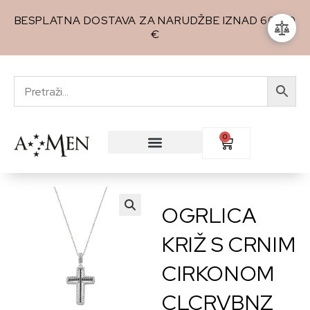
BESPLATNA DOSTAVA ZA NARUDŽBE IZNAD 60,00
€
0
OGRLICA
🔍
KRIŽ S CRNIM
CIRKONOM
CLCRVBNZ