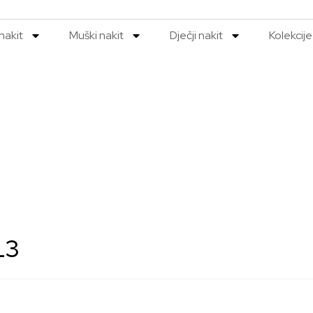
nakit
Muški nakit
Dječji nakit
Kolekcije
L3