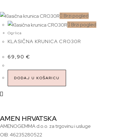
Brzi pogled
Brzi pogled
Ogrlica
KLASIČNA KRUNICA CRO30R
69,90
€
DODAJ U KOŠARICU
AMEN HRVATSKA
AMENOGEMMA d.o.o. za trgovinu i usluge
OIB: 46235280522