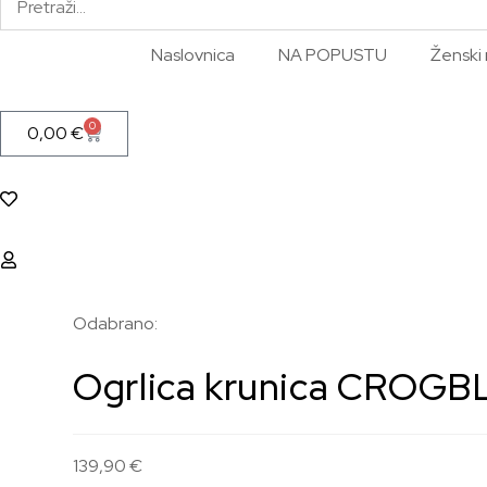
Naslovnica
NA POPUSTU
Ženski 
0
0,00
€
Odabrano:
Ogrlica krunica CROGB
139,90
€