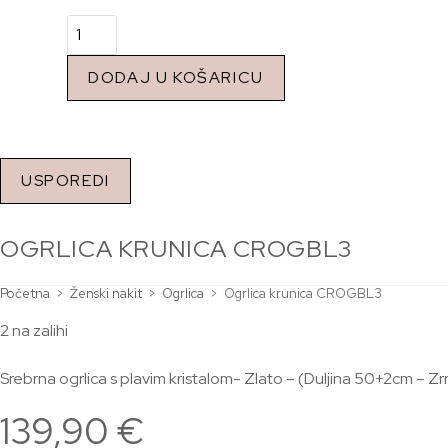
DODAJ U KOŠARICU
USPOREDI
OGRLICA KRUNICA CROGBL3
Početna
>
Ženski nakit
>
Ogrlica
>
Ogrlica krunica CROGBL3
2 na zalihi
Srebrna ogrlica s plavim kristalom- Zlato – (Duljina 50+2cm – 
139,90
€