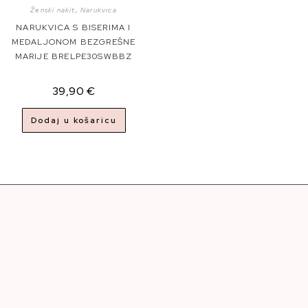
Ženski nakit
,
Narukvica
NARUKVICA S BISERIMA I
MEDALJONOM BEZGREŠNE
MARIJE BRELPE30SWBBZ
39,90
€
Dodaj u košaricu