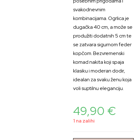
posebnim prigodama i
svakodnevnim
kombinacijama. Ogrlica je
dugačka 40 cm, a može se
produžiti dodatnih 5 cm te
se zatvara sigurnom feder
kopčom. Bezvremenski
komad nakita koji spaja
klasiku i moderan dodir,
idealan za svaku ženu koja
voli suptilnu eleganciju.
49,90
€
1 na zalihi