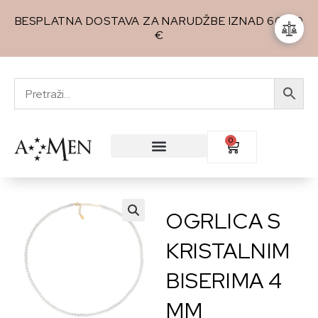
BESPLATNA DOSTAVA ZA NARUDŽBE IZNAD 60,00
€
0
OGRLICA S
🔍
KRISTALNIM
BISERIMA 4
MM