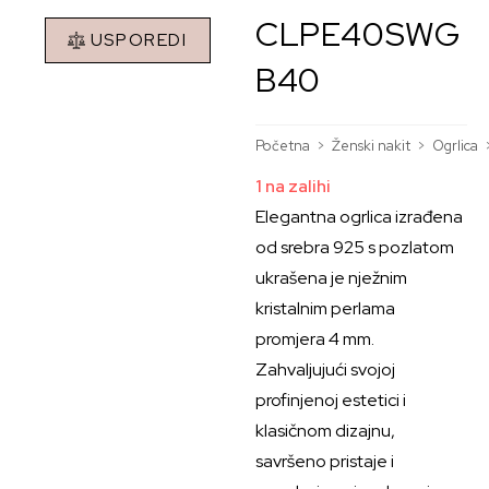
CLPE40SWG
USPOREDI
B40
Početna
>
Ženski nakit
>
Ogrlica
1 na zalihi
Elegantna ogrlica izrađena
od srebra 925 s pozlatom
ukrašena je nježnim
kristalnim perlama
promjera 4 mm.
Zahvaljujući svojoj
profinjenoj estetici i
klasičnom dizajnu,
savršeno pristaje i