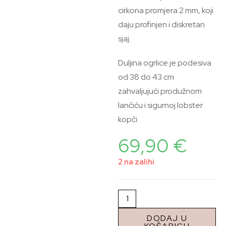
cirkona promjera 2 mm, koji
daju profinjen i diskretan
sjaj.
Duljina ogrlice je podesiva
od 38 do 43 cm
zahvaljujući produžnom
lančiću i sigurnoj lobster
kopči.
69,90
€
2 na zalihi
DODAJ U