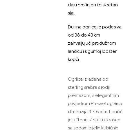
daju profinjen i diskretan
sjaj.
Duljina ogrlice je podesiva
od 38 do 43 cm
zahvaljujući produžnom
lančiću i sigurnoj lobster
kopči.
Ogrlica izrađena od
sterling srebra s rodij
premazom, s elegantnim
privjeskom Presvetog Srca
dimenzija 9 × 6 mm. Lančić
je u “tennis” stilu i ukrašen
sa sedam bijelih kubičnih