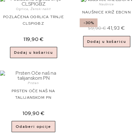
Naušnice
Ogrlica
,
Ženski nakit
NAUŠNICE KRIŽ EBCNN
POZLAĆENA OGRLICA TRNJE
-30%
CLSPIGBZ
41,93
€
59,90
€
119,90
€
Dodaj u košaricu
Dodaj u košaricu
Prsten
PRSTEN OČE NAŠ NA
TALIJANSKOM PN
109,90
€
Odaberi opcije