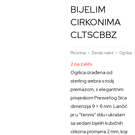
BIJELIM
CIRKONIMA
CLTSCBBZ
Početna
>
Ženski nakit
>
Ogrlica
2 na zalihi
Ogrlica izrađena od
sterling srebra s rodij
premazom, s elegantnim
privjeskom Presvetog Srca
dimenzija 9 × 6 mm. Lančić
je u “tennis” stilu i ukrašen
sa sedam bijelih kubičnih
cirkona promjera 2 mm, koji