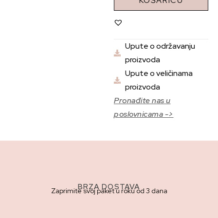
KOŠARICU
Upute o održavanju
proizvoda
Upute o veličinama
proizvoda
Pronađite nas u
poslovnicama ->
BRZA DOSTAVA
Zaprimite svoj paket u roku od 3 dana