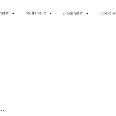
nakit
Muški nakit
Dječji nakit
Kolekcije
m…