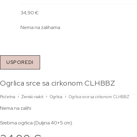
34,90
€
Nema na zalihama
USPOREDI
Ogrlica srce sa cirkonom CLHBBZ
Početna
>
Ženski nakit
>
Ogrlica
>
Ogrlica srce sa cirkonom CLHBBZ
Nema na zalihi
Srebrna ogrlica (Duljina 40+5 cm)