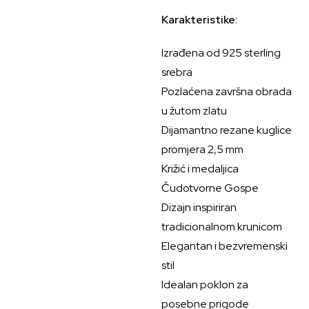
Karakteristike:
Izrađena od 925 sterling
srebra
Pozlaćena završna obrada
u žutom zlatu
Dijamantno rezane kuglice
promjera 2,5 mm
Križić i medaljica
Čudotvorne Gospe
Dizajn inspiriran
tradicionalnom krunicom
Elegantan i bezvremenski
stil
Idealan poklon za
posebne prigode