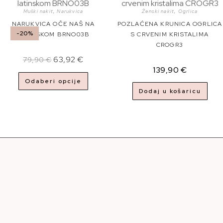
Muški nakit
,
Narukvica
Ženski nakit
,
Ogrlica
NARUKVICA OČE NAŠ NA
POZLAĆENA KRUNICA OGRLICA
-20%
LATINSKOM BRNO03B
S CRVENIM KRISTALIMA
CROGR3
63,92
€
79,90
€
139,90
€
Odaberi opcije
Dodaj u košaricu