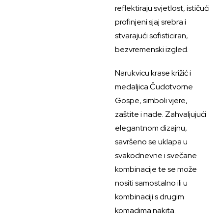
reflektiraju svjetlost, ističući
profinjeni sjaj srebra i
stvarajući sofisticiran,
bezvremenski izgled.
Narukvicu krase križić i
medaljica Čudotvorne
Gospe, simboli vjere,
zaštite i nade. Zahvaljujući
elegantnom dizajnu,
savršeno se uklapa u
svakodnevne i svečane
kombinacije te se može
nositi samostalno ili u
kombinaciji s drugim
komadima nakita.