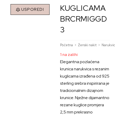
KUGLICAMA
USPOREDI
BRCRMIGGD
3
Početna
>
Ženski nakit
>
Narukvi
1 na zalihi
Elegantna pozlaćena
krunica narukvica s rezanim
kuglicama izrađena od 925
sterling srebra inspirirana je
tradicionalnim dizajnom
krunice. Nježne dijamantno
rezane kuglice promjera
2,5 mm prekrasno