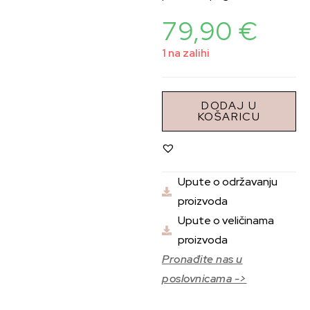
79,90
€
1 na zalihi
DODAJ U
KOŠARICU
Upute o održavanju
proizvoda
Upute o veličinama
proizvoda
Pronađite nas u
poslovnicama ->