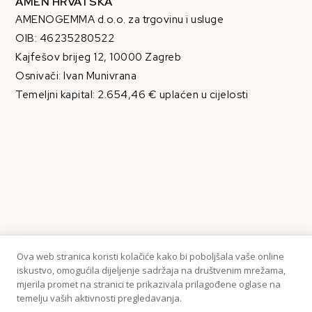
AMEN HRVATSKA
AMENOGEMMA d.o.o. za trgovinu i usluge
OIB: 46235280522
Kajfešov brijeg 12, 10000 Zagreb
Osnivači: Ivan Munivrana
Temeljni kapital: 2.654,46 € uplaćen u cijelosti
Ova web stranica koristi kolačiće kako bi poboljšala vaše online
iskustvo, omogućila dijeljenje sadržaja na društvenim mrežama,
mjerila promet na stranici te prikazivala prilagođene oglase na
temelju vaših aktivnosti pregledavanja.