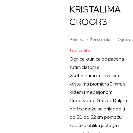
KRISTALIMA
CROGR3
Početna
>
Ženski nakit
>
Ogrlica
1 na zalihi
Ogrlica krunica pozlaćena
žutim zlatom s
višefasetiranim crvenim
kristalima promjera 3 mm, s
križem i medaljonom
Čudotvorne Gospe. Duljina
ogrlice može se prilagoditi
od 50 do 52 cm pomoću
kopče u obliku jastoga i