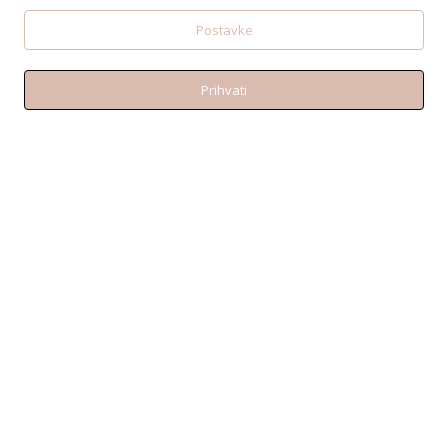
Postavke
Prihvati
KONTAKT
Telefon:+38595 370 1487
Email: shop@amen.hr
PORTANOVA: Svilajska ul. 31A, 31000, Osijek