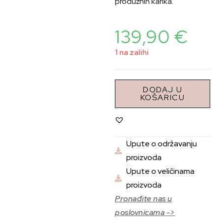
produžnih karika.
139,90
€
1 na zalihi
DODAJ U
KOŠARICU
Upute o održavanju
proizvoda
Upute o veličinama
proizvoda
Pronađite nas u
poslovnicama ->