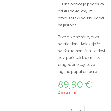
Duljina ogrlice je podesiva
od 40 do 45 cm, uz
produžetak i sigurnu kopču
na jastoga.
Prve boje sezone, prvo
svjetlo dana. Kolekcija
je
svježa i romantična, te slavi
novi početak kroz male,
dragocjene cvjetove –
lagane poput emocije.
89,90
€
2 na zalihi
-
+