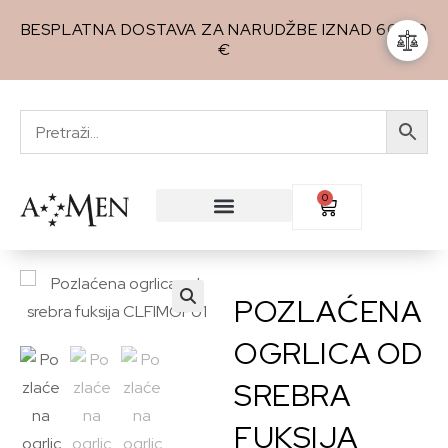
BESPLATNA DOSTAVA ZA NARUDŽBE IZNAD 60,00
€
0
POZLAĆENA
🔍
OGRLICA OD
SREBRA
FUKSIJA