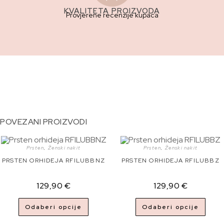
KVALITETA PROIZVODA
Provjerene recenzije kupaca
POVEZANI PROIZVODI
Prsten
,
Ženski nakit
Prsten
,
Ženski nakit
PRSTEN ORHIDEJA RFILUBBNZ
PRSTEN ORHIDEJA RFILUBBZ
129,90
€
129,90
€
Odaberi opcije
Odaberi opcije