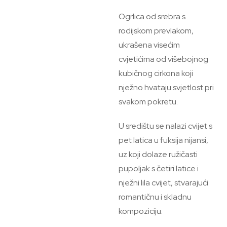
Ogrlica od srebra s
rodijskom prevlakom,
ukrašena visećim
cvjetićima od višebojnog
kubičnog cirkona koji
nježno hvataju svjetlost pri
svakom pokretu.
U središtu se nalazi cvijet s
pet latica u fuksija nijansi,
uz koji dolaze ružičasti
pupoljak s četiri latice i
nježni lila cvijet, stvarajući
romantičnu i skladnu
kompoziciju.