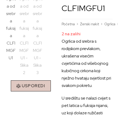
CLFIMGFU1
Početna
>
Ženski nakit
>
Ogrlica
2 na zalihi
Ogrlica od srebra s
rodijskom prevlakom,
ukrašena visećim
cvjetićima od višebojnog
kubičnog cirkona koji
nježno hvataju svjetlost pri
svakom pokretu.
USPOREDI
U središtu se nalazi cvijet s
pet latica u fuksija nijansi,
uz koji dolaze ružičasti