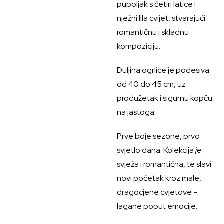
pupoljak s četiri latice i
nježni lila cvijet, stvarajući
romantičnu i skladnu
kompoziciju.
Duljina ogrlice je podesiva
od 40 do 45 cm, uz
produžetak i sigurnu kopču
na jastoga.
Prve boje sezone, prvo
svjetlo dana. Kolekcija
je
svježa i romantična, te slavi
novi početak kroz male,
dragocjene cvjetove –
lagane poput emocije.