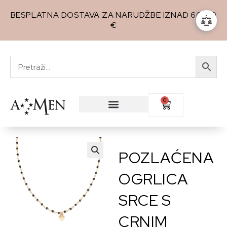
BESPLATNA DOSTAVA ZA NARUDŽBE IZNAD 60,00
€
0
POZLAĆENA
🔍
OGRLICA
SRCE S
CRNIM