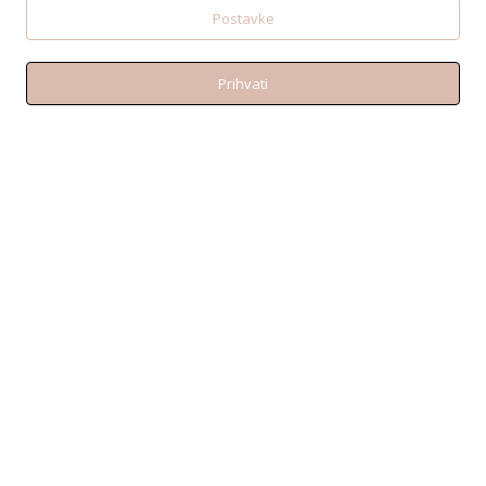
Postavke
KONTAKT
Prihvati
Telefon:+38595 370 1487
Email: shop@amen.hr
PORTANOVA: Svilajska ul. 31A, 31000, Osijek