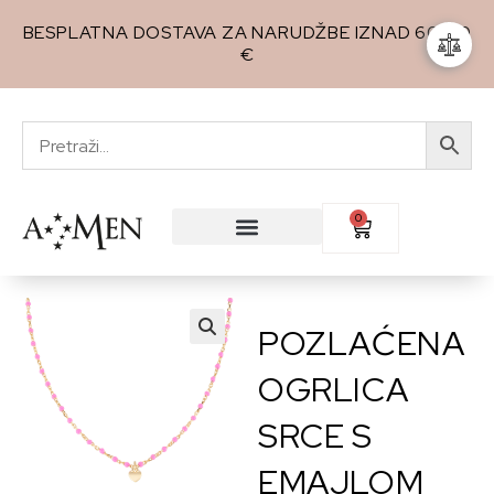
BESPLATNA DOSTAVA ZA NARUDŽBE IZNAD 60,00
€
0
POZLAĆENA
🔍
OGRLICA
SRCE S
EMAJLOM