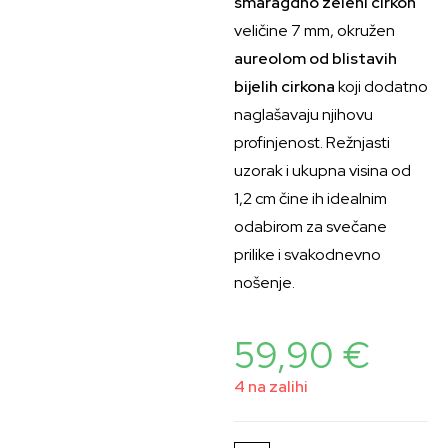
smaragdno zeleni cirkon
veličine 7 mm, okružen
aureolom od blistavih
bijelih cirkona
koji dodatno
naglašavaju njihovu
profinjenost. Režnjasti
uzorak i ukupna visina od
1,2 cm čine ih idealnim
odabirom za svečane
prilike i svakodnevno
nošenje.
59,90
€
4 na zalihi