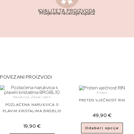
KVALITETA PROIZVODA
Provjerene recenzije kupaca
POVEZANI PROIZVODI
Prsten
Narukvica
,
Ženski nakit
PRSTEN VJEČNOST RIN
POZLAĆENA NARUKVICA S
PLAVIM KRISTALIMA BRGBL10
49,90
€
19,90
€
Odaberi opcije