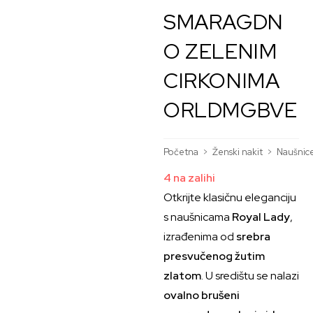
SMARAGDN
O ZELENIM
CIRKONIMA
ORLDMGBVE
Početna
>
Ženski nakit
>
Naušnic
4 na zalihi
Otkrijte klasičnu eleganciju
s naušnicama
Royal Lady
,
izrađenima od
srebra
presvučenog žutim
zlatom
. U središtu se nalazi
ovalno brušeni