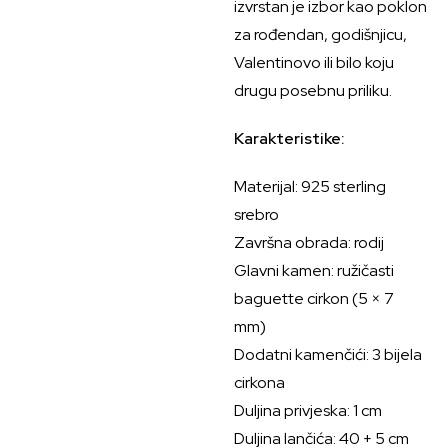
izvrstan je izbor kao poklon
za rođendan, godišnjicu,
Valentinovo ili bilo koju
drugu posebnu priliku.
Karakteristike:
Materijal: 925 sterling
srebro
Završna obrada: rodij
Glavni kamen: ružičasti
baguette cirkon (5 × 7
mm)
Dodatni kamenčići: 3 bijela
cirkona
Duljina privjeska: 1 cm
Duljina lančića: 40 + 5 cm