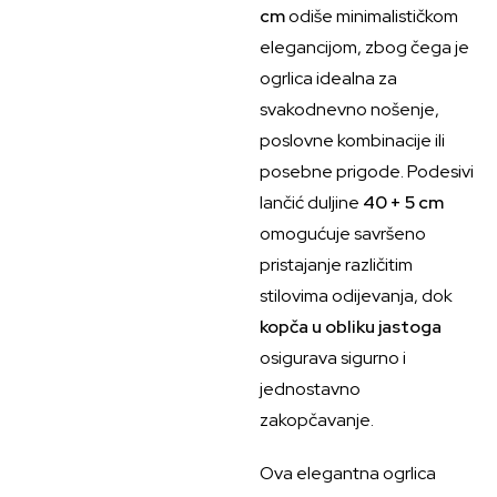
cm
odiše minimalističkom
elegancijom, zbog čega je
ogrlica idealna za
svakodnevno nošenje,
poslovne kombinacije ili
posebne prigode. Podesivi
lančić duljine
40 + 5 cm
omogućuje savršeno
pristajanje različitim
stilovima odijevanja, dok
kopča u obliku jastoga
osigurava sigurno i
jednostavno
zakopčavanje.
Ova elegantna ogrlica