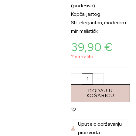
(podesiva)
Kopča: jastog
Stil: elegantan, moderan i
minimalistički
39,90
€
2 na zalihi
-
+
DODAJ U
KOŠARICU
Upute o održavanju
proizvoda