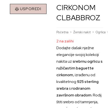
CIRKONOM
USPOREDI
CLBABBROZ
Početna
>
Ženski nakit
>
Ogrlica
2 na zalihi
Dodajte dašak nježne
elegancije svojoj kolekciji
nakita uz
srebrnu ogrlicu s
ružičastim baguette
cirkonom
, izrađenu od
kvalitetnog
925 sterling
srebra
s
rodiranom
završnom obradom
. Rodij
štiti srebro od tamnjenja,