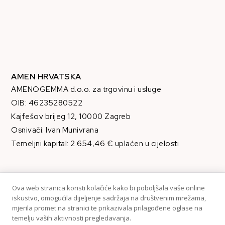
AMEN HRVATSKA
AMENOGEMMA d.o.o. za trgovinu i usluge
OIB: 46235280522
Kajfešov brijeg 12, 10000 Zagreb
Osnivači: Ivan Munivrana
Temeljni kapital: 2.654,46 € uplaćen u cijelosti
Ova web stranica koristi kolačiće kako bi poboljšala vaše online
iskustvo, omogućila dijeljenje sadržaja na društvenim mrežama,
mjerila promet na stranici te prikazivala prilagođene oglase na
temelju vaših aktivnosti pregledavanja.