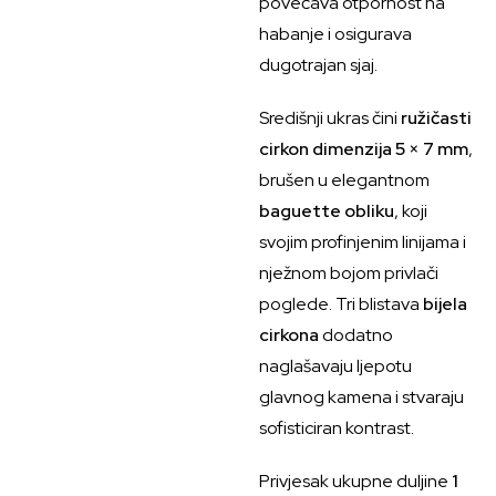
povećava otpornost na
habanje i osigurava
dugotrajan sjaj.
Središnji ukras čini
ružičasti
cirkon dimenzija 5 × 7 mm
,
brušen u elegantnom
baguette obliku
, koji
svojim profinjenim linijama i
nježnom bojom privlači
poglede. Tri blistava
bijela
cirkona
dodatno
naglašavaju ljepotu
glavnog kamena i stvaraju
sofisticiran kontrast.
Privjesak ukupne duljine
1