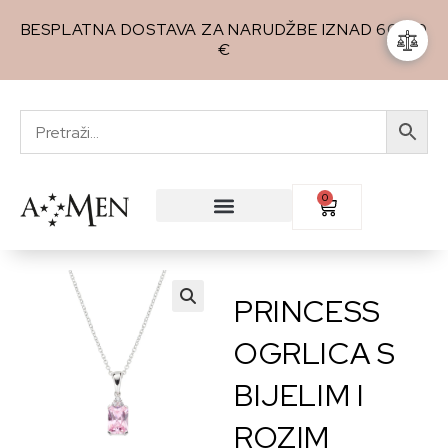
BESPLATNA DOSTAVA ZA NARUDŽBE IZNAD 60,00
€
0
PRINCESS
🔍
OGRLICA S
BIJELIM I
ROZIM