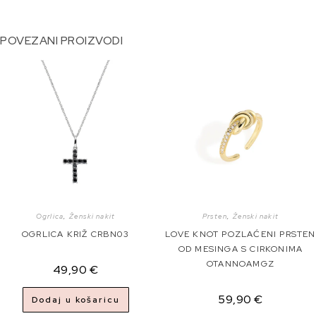
POVEZANI PROIZVODI
Ogrlica
,
Ženski nakit
Prsten
,
Ženski nakit
OGRLICA KRIŽ CRBN03
LOVE KNOT POZLAĆENI PRSTEN
OD MESINGA S CIRKONIMA
OTANNOAMGZ
49,90
€
59,90
€
Dodaj u košaricu