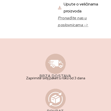
Upute o veličinama
proizvoda
Pronađite nas u
poslovnicama ->
BRZA DOSTAVA
Zaprimite svoj paket u roku od 3 dana